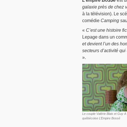
L’empire Bo$$é
est u
galaxie près de chez 
à la télévision). Le sc
comédie
Camping sa
«
C’est une histoire fi
Lepage dans un comm
et devient l’un des ho
secteurs d’activité qu
».
Le couple Valérie Blais et Guy 
québécoise L’Empire Bossé