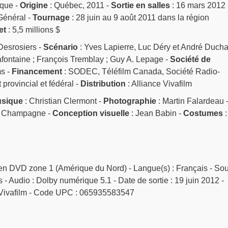
ique -
Origine
: Québec, 2011 -
Sortie en salles
: 16 mars 2012 
Général -
Tournage
: 28 juin au 9 août 2011 dans la région
et
: 5,5 millions $
Desrosiers -
Scénario
: Yves Lapierre, Luc Déry et André Duch
afontaine ; François Tremblay ; Guy A. Lepage -
Société de
ms -
Financement
: SODEC, Téléfilm Canada, Société Radio-
provincial et fédéral -
Distribution
: Alliance Vivafilm
sique
: Christian Clermont -
Photographie
: Martin Falardeau 
e Champagne -
Conception visuelle
: Jean Babin -
Costumes
:
e en DVD zone 1 (Amérique du Nord) - Langue(s) : Français - So
ais - Audio : Dolby numérique 5.1 - Date de sortie : 19 juin 2012 -
ce Vivafilm - Code UPC : 065935583547