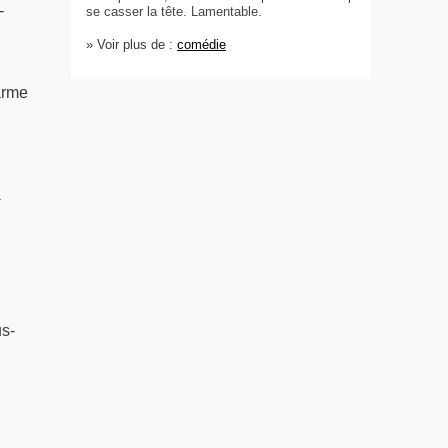
-
se casser la tête. Lamentable.
» Voir plus de :
comédie
arme
-
us-