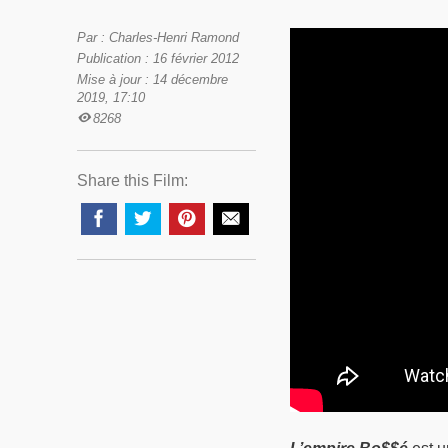
Par : Charles-Henri Ramond
Publication : 16 février 2012
Mise à jour : 14 décembre
2019, 17:10
8268
Share this Film: