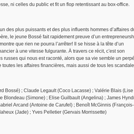
sse, ni celles du public et fit un flop retentissant au box-office.
un des plus puissants et des plus influents hommes d’affaires d
ère, le jeune Bossé fait rapidement preuve d’un entrepreneursh
ntre que rien ne pourra l’arrêter! Il se hisse à la tête d’un
ncier à une vitesse fulgurante. À travers ce récit, c'est son
 russes qui nous est raconté, alors que sa vie semble un perpé
toutes les affaires financières, mais aussi de tous les scandale
d Bossé) ; Claude Legault (Coco Lacasse) ; Valérie Blais (Lise
ine Blondeau (Simone) ; Elise Guilbault (Angelina) ; James Hyn
Gabriel Arcand (Antoine de Carufel) ; Benoît McGinnis (François-
aheux (Jade) ; Yves Pelletier (Gervais Morrissette)