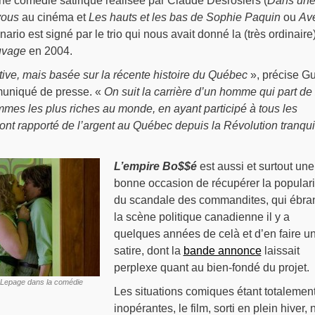
ne comédie satirique réalisée par Claude Desrosiers (
Dans un
vous
au cinéma et
Les hauts et les bas de Sophie Paquin
ou
Av
énario est signé par le trio qui nous avait donné la (très ordinaire
uvage
en 2004.
ctive, mais basée sur la récente histoire du Québec
», précise Gu
uniqué de presse. «
On suit la carrière d’un homme qui part de
mmes les plus riches au monde, en ayant participé à tous les
i ont rapporté de l’argent au Québec depuis la Révolution tranqui
L’empire Bo$$é
est aussi et surtout une
bonne occasion de récupérer la populari
du scandale des commandites, qui ébra
la scène politique canadienne il y a
quelques années de celà et d’en faire u
satire, dont la
bande annonce
laissait
perplexe quant au bien-fondé du projet.
A Lepage dans la comédie
Les situations comiques étant totalemen
inopérantes, le film, sorti en plein hiver, 