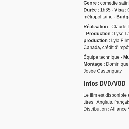
Genre
: comédie satir
Durée
: 1h35 -
Visa
: 
métropolitaine -
Budg
Réalisation
: Claude 
-
Production
: Lyse L
production
: Lyla Fil
Canada, crédit d’impôt 
Équipe technique -
Mu
Montage
: Dominiqu
Josée Castonguay
Infos DVD/VOD
Le film est disponibl
titres : Anglais, franç
Distribution : Allian