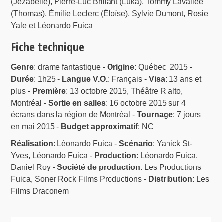
(Jezabelle), Pierre-Luc Brillant (Luka), Tommy Lavallée
(Thomas), Émilie Leclerc (Éloïse), Sylvie Dumont, Rosie
Yale et Léonardo Fuica
Fiche technique
Genre
: drame fantastique -
Origine
: Québec, 2015 -
Durée
: 1h25 -
Langue V.O.
: Français -
Visa
: 13 ans et
plus -
Première
: 13 octobre 2015, Théâtre Rialto,
Montréal -
Sortie en salles
: 16 octobre 2015 sur 4
écrans dans la région de Montréal -
Tournage
: 7 jours
en mai 2015 -
Budget approximatif
: NC
Réalisation
: Léonardo Fuica -
Scénario
: Yanick St-
Yves, Léonardo Fuica -
Production
: Léonardo Fuica,
Daniel Roy -
Société de production
: Les Productions
Fuica, Soner Rock Films Productions -
Distribution
: Les
Films Draconem