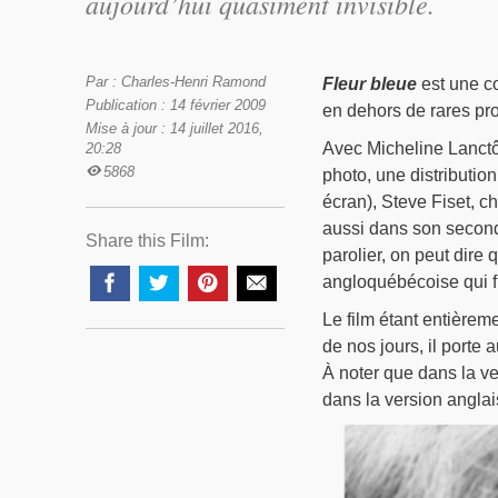
aujourd’hui quasiment invisible.
Par : Charles-Henri Ramond
Fleur bleue
est une co
Publication : 14 février 2009
en dehors de rares pr
Mise à jour : 14 juillet 2016,
Avec Micheline Lanctô
20:28
5868
photo, une distributi
écran), Steve Fiset, ch
aussi dans son secon
Share this Film:
parolier, on peut dire
angloquébécoise qui fu
Le film étant entièrem
de nos jours, il porte a
À noter que dans la ver
dans la version anglais