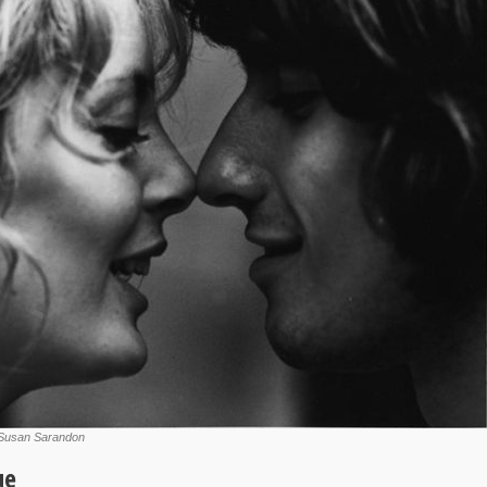
t Susan Sarandon
ue