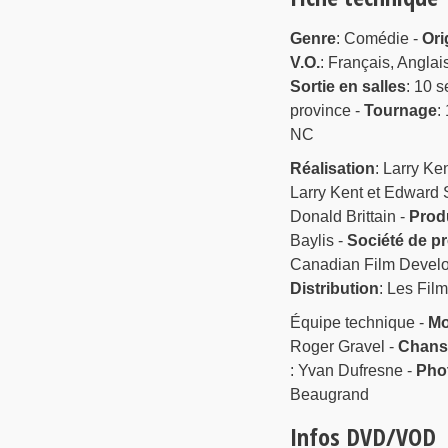
Genre
: Comédie -
Ori
V.O.
: Français, Anglai
Sortie en salles
: 10 s
province -
Tournage
:
NC
Réalisation
: Larry Ke
Larry Kent et Edward 
Donald Brittain -
Produ
Baylis -
Société de p
Canadian Film Develo
Distribution
: Les Fil
Équipe technique -
Mo
Roger Gravel -
Chans
: Yvan Dufresne -
Pho
Beaugrand
Infos DVD/VOD