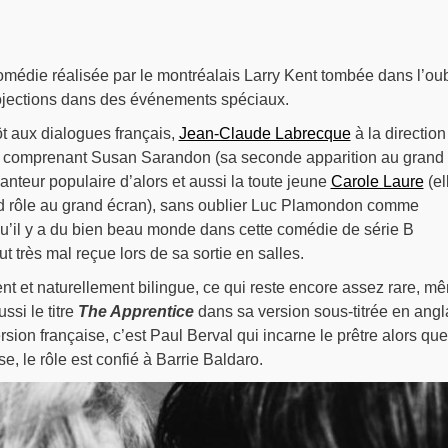
médie réalisée par le montréalais Larry Kent tombée dans l’oub
ojections dans des événements spéciaux.
t aux dialogues français,
Jean-Claude Labrecque
à la direction
on comprenant Susan Sarandon (sa seconde apparition au grand
anteur populaire d’alors et aussi la toute jeune
Carole Laure
(el
d rôle au grand écran), sans oublier Luc Plamondon comme
 qu’il y a du bien beau monde dans cette comédie de série B
t très mal reçue lors de sa sortie en salles.
ent et naturellement bilingue, ce qui reste encore assez rare, m
ussi le titre
The Apprentice
dans sa version sous-titrée en angl
sion française, c’est Paul Berval qui incarne le prêtre alors que
e, le rôle est confié à Barrie Baldaro.