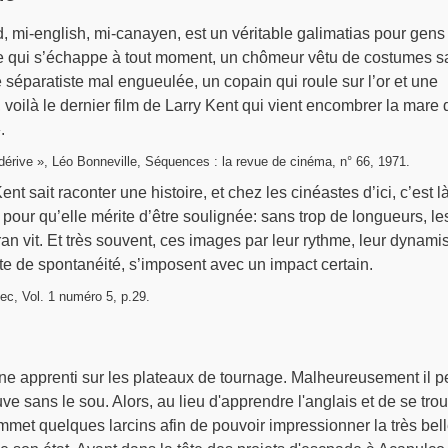
d, mi-english, mi-canayen, est un véritable galimatias pour gens
 qui s’échappe à tout moment, un chômeur vêtu de costumes s
séparatiste mal engueulée, un copain qui roule sur l’or et une
ir, voilà le dernier film de Larry Kent qui vient encombrer la mare
.
dérive », Léo Bonneville, Séquences : la revue de cinéma, n° 66, 1971.
nt sait raconter une histoire, et chez les cinéastes d’ici, c’est l
 pour qu’elle mérite d’être soulignée: sans trop de longueurs, le
ran vit. Et très souvent, ces images par leur rythme, leur dynami
te de spontanéité, s’imposent avec un impact certain.
c, Vol. 1 numéro 5, p.29.
ne apprenti sur les plateaux de tournage. Malheureusement il p
ve sans le sou. Alors, au lieu d'apprendre l'anglais et de se tro
commet quelques larcins afin de pouvoir impressionner la très bel