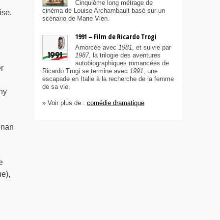
,
Cinquième long métrage de
cinéma de Louise Archambault basé sur un
ise.
scénario de Marie Vien.
1991 – Film de Ricardo Trogi
Amorcée avec
1981
, et suivie par
1987
, la trilogie des aventures
autobiographiques romancées de
r
Ricardo Trogi se termine avec
1991
, une
escapade en Italie à la recherche de la femme
de sa vie.
hy
» Voir plus de :
comédie dramatique
enan
e
e),