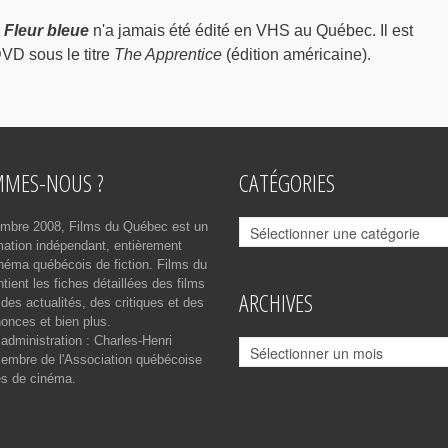
,
Fleur bleue
n'a jamais été édité en VHS au Québec. Il est
VD sous le titre
The Apprentice
(édition américaine).
MMES-NOUS ?
CATÉGORIES
Catégories
mbre 2008, Films du Québec est un
rmation indépendant, entièrement
néma québécois de fiction. Films du
ient les fiches détaillées des films
ARCHIVES
des actualités, des critiques et des
onces et bien plus.
 administration : Charles-Henri
Archives
mbre de l'Association québécoise
es de cinéma.