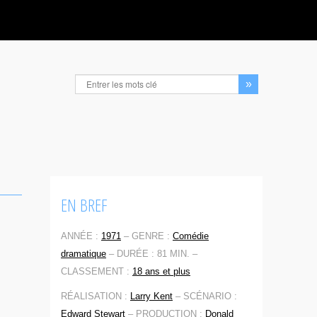
EN BREF
ANNÉE :
1971
–
GENRE :
Comédie
dramatique
–
DURÉE : 81 MIN. –
CLASSEMENT :
18 ans et plus
RÉALISATION :
Larry Kent
–
SCÉNARIO :
Edward Stewart
–
PRODUCTION :
Donald