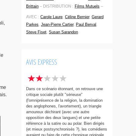
Brittain
–
DISTRIBUTION :
Films Mutuels
–
AVEC :
Carole Laure
,
Céline Bernier
,
Gerard
li,
Parkes
,
Jean-Pierre Cartier
,
Paul Berval
,
Steve Fiset
,
Susan Sarandon
le
AVIS EXPRESS
ême
Dans ce scénario étonnant, on retrouve une
ais.
critique sociale plutôt "sérieuse"
(l'omniprésence de la religion, la domination
des anglophones, l'avortement), un triangle
amoureux déchirant (avec une autre
opposition des deux langues) et une petite
référence à la satire ou au polar. Bien dirigés
(et mieux postsynchronisés ?), les comédiens
auraient pu faire de cette chronique originale