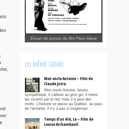
ans
 des
Encart de presse du film Fleur bleue
à
DU MÊME GENRE
s
sme,
Mon oncle Antoine – Film de
Claude Jutra
Mon oncle Antoine
, bourru,
sympathique, il carbure au gros gin, il mène
les vivants par le nez mais il a peur des
morts. L’histoire se passe au Québec, au pays
erd
de l’amiante, il n’y a pas si longtemps.
uver
Temps d’un été, Le – Film de
le
Louise Archambault