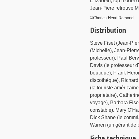
Elizabeth, top model d
Jean-Piere retrouve Mic
©Charles-Henri Ramond
Distribution
Steve Fiset (Jean-Pie
(Michelle), Jean-Pierr
professeur), Paul Berv
Davis (le professeur d
boutique), Frank Heron
discothèque), Richard 
(la touriste américain
propriétaire), Catheri
voyage), Barbara Fiset 
constable), Mary O'Har
Dick Shane (le commis
Warren (un gérant de
Fiche technique