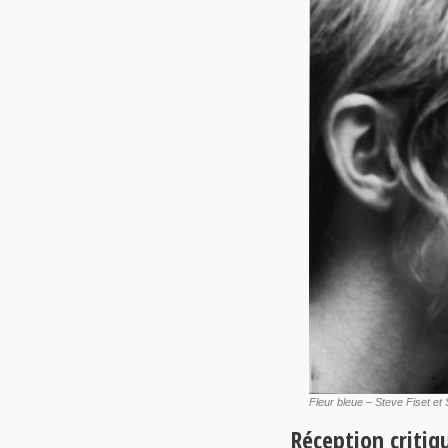
Fleur bleue – Steve Fiset e
Réception critiq