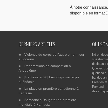
À notre connaissance
disponible en format D
DERNIERS ARTICLES
QUI SO
Violence du corps de l’autre en primeur
Né en déce
à Locarno
site d'info
dédié au ci
Rédemptions en compétition à
Québec cont
Angoulême
québécois, 
[Fantasia 2026] Les longs métrages
bandes ann
québécois
Création et
Ramond, me
La place en première canadienne à
des critiqu
Fantasia
Someone’s Daughter en première
mondiale à Fantasia