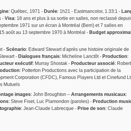
gine
: Québec, 1971 -
Durée
: 1h21 - Eastmancolor, 1.33:1 -
Lan
s -
Visa
: 18 ans et plus à sa sortie en salles, non reclassé depuis
eptembre 1971 sur un écran à Montréal (Berri) et 7 salles en
 15 août au 13 septembre 1970 à Montréal -
Budget approximat
nt -
Scénario
: Edward Stewart d'après une histoire originale de
Stewart -
Dialogues français
: Micheline Lanctôt -
Production
:
cteur exécutif
: Murray Shostak -
Producteur associé
: Robert
roduction
: Potterton Productions avec la participation de la
pment Corporation (CFDC), Famous Players Ltd et Cinefund Lt
ms Mutuels
ntage images
: John Broughton –
Arrangements musicaux
:
ons
: Steve Fiset, Luc Plamondon (paroles) -
Production musi
tographie
: Jean-Claude Labrecque -
Prise de son
: Claude