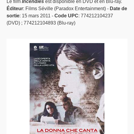
Le film
Incendies
est disponible en DVD et en Blu-ray.
Éditeur
: Films Séville (Paradox Entertainment) -
Date de
sortie
: 15 mars 2011 -
Code UPC
: 774212104237
(DVD) ; 774212104893 (Blu-ray)