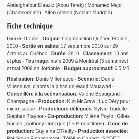
Abdelghafour Elaaziz (Abou Tarek) ; Mohamed Majd
(Chamseddine) ; Allen Altman (Notaire Maddad)
Fiche technique
Genre
: Drame -
Origine
: Coproduction Québec-France,
2010 -
Sortie en salles
: 17 septembre 2010 sur 29
écrans au Québec -
Durée
: 2h10 -
Classement
: 13 ans
et plus -
Tournage
: mars 2009 à Montréal (3 semaines)
et mai 2009 en Jordanie -
Budget approximatif
: 6,5 M$
Réalisation
: Denis Villeneuve -
Scénario
: Denis
Villeneuve, d'après la pièce de Wadji Mouawad -
Conseillère à la scénarisation
: Valérie Beaugrand-
Champagne -
Production
: Kim McGraw ; Luc Déry pour
micro_scope -
Producteurs délégués
: Sylvie Trudelle ;
Stephan Traynor -
Co-production
: Miléna Poylo ; Gilles
Sacuto ; Anthony Doncque (TS Productions) -
Coor. de
production
: Guylaine O'Reilly -
Production associée
:
Phi Group Financement : Téléfilm Canada, SODEC,