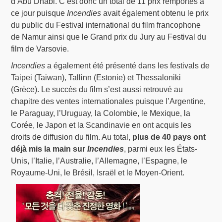
d’Abu Dhabi. C’est donc un total de 11 prix remportés à
ce jour puisque
Incendies
avait également obtenu le prix
du public du Festival international du film francophone
de Namur ainsi que le Grand prix du Jury au Festival du
film de Varsovie.
Incendies
a également été présenté dans les festivals de
Taipei (Taiwan), Tallinn (Estonie) et Thessaloniki
(Grèce). Le succès du film s’est aussi retrouvé au
chapitre des ventes internationales puisque l’Argentine,
le Paraguay, l’Uruguay, la Colombie, le Mexique, la
Corée, le Japon et la Scandinavie en ont acquis les
droits de diffusion du film. Au total,
plus de 40 pays ont
déjà mis la main sur
Incendies
, parmi eux les États-
Unis, l’Italie, l’Australie, l’Allemagne, l’Espagne, le
Royaume-Uni, le Brésil, Israël et le Moyen-Orient.