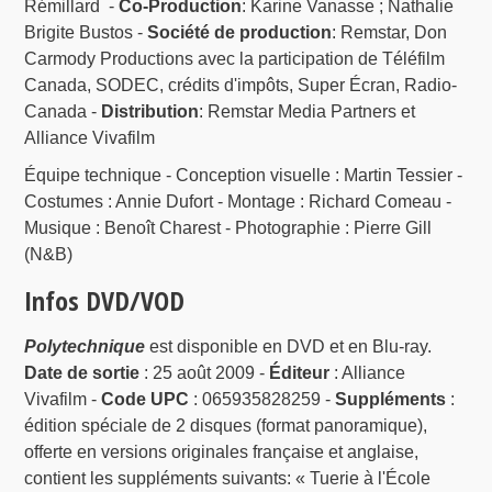
Rémillard -
Co-Production
: Karine Vanasse ; Nathalie
Brigite Bustos -
Société de production
: Remstar, Don
Carmody Productions avec la participation de Téléfilm
Canada, SODEC, crédits d'impôts, Super Écran, Radio-
Canada -
Distribution
: Remstar Media Partners et
Alliance Vivafilm
Équipe technique - Conception visuelle : Martin Tessier -
Costumes : Annie Dufort - Montage : Richard Comeau -
Musique : Benoît Charest - Photographie : Pierre Gill
(N&B)
Infos DVD/VOD
Polytechnique
est disponible en DVD et en Blu-ray.
Date de sortie
: 25 août 2009 -
Éditeur
: Alliance
Vivafilm -
Code UPC
: 065935828259 -
Suppléments
:
édition spéciale de 2 disques (format panoramique),
offerte en versions originales française et anglaise,
contient les suppléments suivants: « Tuerie à l'École