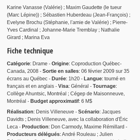
Karine Vanasse (Valérie) ; Maxim Gaudette (le tueur
(Marc Lépine)) ; Sébastien Huberdeau (Jean-François) ;
Evelyne Brochu (Stéphanie, l'amie de Valérie) ; Pierre-
Yves Cardinal ; Johanne-Marie Tremblay ; Nathalie
Girard ; Marina Eva
Fiche technique
Catégorie
: Drame -
Origine
: Coproduction Québec-
Canada, 2008 -
Sortie en salles
: 06 février 2009 sur 35
écrans au Québec -
Durée
: 1h20 -
Langue
: tourné en
français et en anglais -
Visa
: Général -
Tournage
:
Collège Ahuntsic, Montréal ; Cégep de Maisonneuve,
Montréal -
Budget approximatif
: 6 M$
Réalisation
: Denis Villeneuve -
Scénario
: Jacques
Davidts ; Denis Villeneuve, avec la collaboration d'Éric
Leca -
Production
: Don Carmody, Maxime Rémillard -
Producteurs délégués
: André Rouleau ; Julien