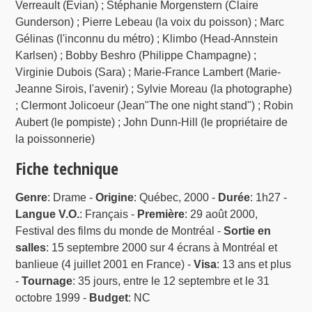
Verreault (Evian) ; Stéphanie Morgenstern (Claire
Gunderson) ; Pierre Lebeau (la voix du poisson) ; Marc
Gélinas (l'inconnu du métro) ; Klimbo (Head-Annstein
Karlsen) ; Bobby Beshro (Philippe Champagne) ;
Virginie Dubois (Sara) ; Marie-France Lambert (Marie-
Jeanne Sirois, l'avenir) ; Sylvie Moreau (la photographe)
; Clermont Jolicoeur (Jean"The one night stand") ; Robin
Aubert (le pompiste) ; John Dunn-Hill (le propriétaire de
la poissonnerie)
Fiche technique
Genre
: Drame -
Origine
: Québec, 2000 -
Durée
: 1h27 -
Langue V.O.
: Français -
Première
: 29 août 2000,
Festival des films du monde de Montréal -
Sortie en
salles
: 15 septembre 2000 sur 4 écrans à Montréal et
banlieue (4 juillet 2001 en France) -
Visa
: 13 ans et plus
-
Tournage
: 35 jours, entre le 12 septembre et le 31
octobre 1999 -
Budget
: NC