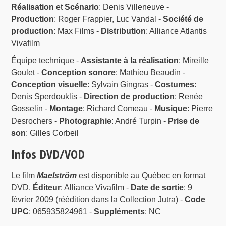
Réalisation
et
Scénario
: Denis Villeneuve -
Production
: Roger Frappier, Luc Vandal -
Société de
production
: Max Films -
Distribution
: Alliance Atlantis
Vivafilm
Équipe technique -
Assistante à la réalisation
: Mireille
Goulet -
Conception sonore
: Mathieu Beaudin -
Conception visuelle
: Sylvain Gingras -
Costumes
:
Denis Sperdouklis -
Direction de production
: Renée
Gosselin -
Montage
: Richard Comeau -
Musique
: Pierre
Desrochers -
Photographie
: André Turpin -
Prise de
son
: Gilles Corbeil
Infos DVD/VOD
Le film
Maelström
est disponible au Québec en format
DVD.
Éditeur
: Alliance Vivafilm -
Date de sortie
: 9
février 2009 (réédition dans la Collection Jutra) -
Code
UPC
: 065935824961 -
Suppléments
: NC