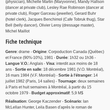
(physician), Michelle Martin (Maryvonne), Mandy Hallson
(dancer at private club), Lesley Rae Robinson (dancer at
private club), Roger Garceau (jeweller), Gerard Buhr
(hotel clerk), Jacques Benchimol (Cafe Tobruk thug), Star
Bell (belly dancer), Olivier Leroy (dressage master),
Michel Maillot
Fiche technique
Genre
: drame -
Origine
: Corpoduction Canada (Québec)
et France (90%-10%), 1981 -
Durée
: 1h32 ou 1h36 -
Langue V.O.
: Anglais -
Visa
: interdit aux moins de 18
ans -
Sortie en salle
: 18 décembre 1981 (V.O. Montréal),
16 mars 1984 (V.F. Montréal) -
Sortie à l'étranger
: 14
juillet 1982 (Paris, 14 salles) -
Tournage
: deux semaines
à Paris et huit semaines à Montréal, à partir du 15
octobre 1979 -
Budget approximatif
: 5,9 M$
Réalisation
: George Kaczender -
Scénario
: Ian
McLellan Hunter, Leila Basen d'après le roman de