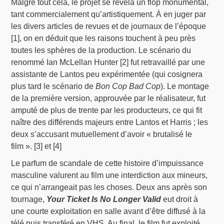
Malgré tout cela, le projet se révéla un flop monumental,
tant commercialement qu’artistiquement. À en juger par
les divers articles de revues et de journaux de l’époque
[1], on en déduit que les raisons touchent à peu près
toutes les sphères de la production. Le scénario du
renommé Ian McLellan Hunter [2] fut retravaillé par une
assistante de Lantos peu expérimentée (qui cosignera
plus tard le scénario de
Bon Cop Bad Cop
). Le montage
de la première version, approuvée par le réalisateur, fut
amputé de plus de trente par les producteurs, ce qui fit
naître des différends majeurs entre Lantos et Harris ; les
deux s’accusant mutuellement d’avoir « brutalisé le
film ». [3] et [4]
Le parfum de scandale de cette histoire d’impuissance
masculine valurent au film une interdiction aux mineurs,
ce qui n’arrangeait pas les choses. Deux ans après son
tournage,
Your Ticket Is No Longer Valid
eut droit à
une courte exploitation en salle avant d’être diffusé à la
télé puis transféré en VHS. Au final, le film fut exploité