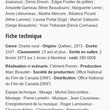
(niaiseux) ; Denis Drouin ; Edgar Fruitier (le prêtre) ;
Amulette Garneau (Mme Beaudouin) ; Marguerite Lemir ;
Anne Létourneau ; Marthe Mercure ; Béatrice Picard
(Mme Larivee) ; Louise Portal (Gigi) ; Marcel Sabourin
(Serge Beaudoin) ; Yvon Thiboutot (Denis Corriveau)
Fiche technique
Genre
: Drame rural -
Origine
: Québec, 1973 -
Durée
:
1h37 -
Classement
: 13 ans et plus -
Sortie en salles
: 2
février 1973 sur 1 écran à Montréal -
coût
: 280 000$
Réalisation
et
scénario
: Clément Perron -
Production
:
Marc Beaudet -
Société de production
: Office National
du Film de Canada (ONF) -
Distribution
: Office National
du Film de Canada (ONF)
Équipe technique - Mixage : Michel Descombes -
Montage : Pierre Lemelin - Musique : Jean Cousineau -
Enregistrement de la musique : Roger Lamoureux -
Chanson thème : Clément Perron ; Emmanuelle -