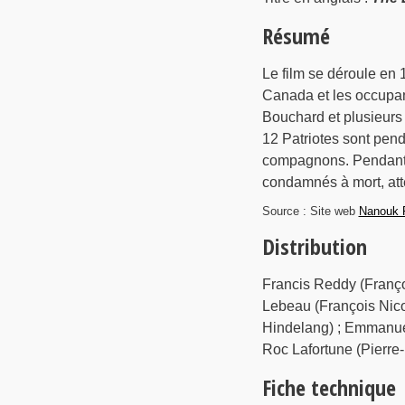
Résumé
Le film se déroule en 1
Canada et les occupan
Bouchard et plusieurs 
12 Patriotes sont pendu
compagnons. Pendant p
condamnés à mort, att
Source : Site web
Nanouk 
Distribution
Francis Reddy (Françoi
Lebeau (François Nico
Hindelang) ; Emmanuel
Roc Lafortune (Pierr
Fiche technique