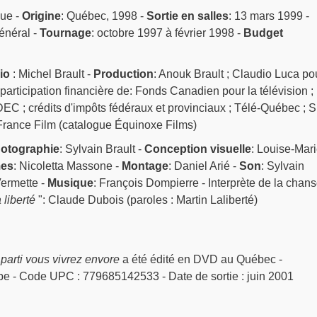
que -
Origine
: Québec, 1998 -
Sortie en salles
: 13 mars 1999 -
énéral -
Tournage
: octobre 1997 à février 1998 -
Budget
io
: Michel Brault -
Production
: Anouk Brault ; Claudio Luca po
articipation financière de: Fonds Canadien pour la télévision ;
EC ; crédits d'impôts fédéraux et provinciaux ; Télé-Québec ; 
 France Film (catalogue Équinoxe Films)
otographie
: Sylvain Brault -
Conception visuelle
: Louise-Mar
es
: Nicoletta Massone -
Montage
: Daniel Arié -
Son
: Sylvain
Vermette -
Musique
: François Dompierre - Interprète de la chans
liberté
": Claude Dubois (paroles : Martin Laliberté)
parti vous vivrez envore
a été édité en DVD au Québec -
obe - Code UPC : 779685142533 - Date de sortie : juin 2001