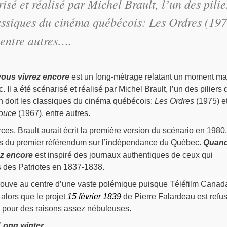
risé et réalisé par Michel Brault, l’un des pilie
lassiques du cinéma québécois: Les Ordres (19
 entre autres….
 vous vivrez encore
est un long-métrage relatant un moment ma
. Il a été scénarisé et réalisé par Michel Brault, l’un des piliers 
on doit les classiques du cinéma québécois:
Les Ordres
(1975) e
douce
(1967), entre autres.
ces, Brault aurait écrit la première version du scénario en 1980,
tats du premier référendum sur l’indépendance du Québec.
Quand
ez encore
est inspiré des journaux authentiques de ceux qui
s des Patriotes en 1837-1838.
etrouve au centre d’une vaste polémique puisque Téléfilm Canad
 alors que le projet
15 février 1839
de Pierre Falardeau est refu
n pour des raisons assez nébuleuses.
Long winter