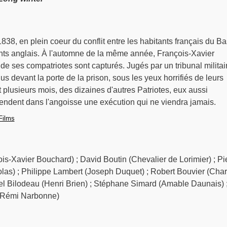
838, en plein coeur du conflit entre les habitants français du Ba
ts anglais. À l'automne de la même année, François-Xavier
de ses compatriotes sont capturés. Jugés par un tribunal militai
s devant la porte de la prison, sous les yeux horrifiés de leurs
lusieurs mois, des dizaines d'autres Patriotes, eux aussi
endent dans l'angoisse une exécution qui ne viendra jamais.
Films
s-Xavier Bouchard) ; David Boutin (Chevalier de Lorimier) ; Pi
las) ; Philippe Lambert (Joseph Duquet) ; Robert Bouvier (Char
 Bilodeau (Henri Brien) ; Stéphane Simard (Amable Daunais) 
e-Rémi Narbonne)