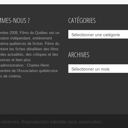
MMES-NOUS ?
CATÉGORIES
Catégories
mbre 2008, Films du Québec est un
rmation indépendant, entièrement
néma québécois de fiction. Films du
ient les fiches détaillées des films
ARCHIVES
des actualités, des critiques et des
onces et bien plus.
 administration : Charles-Henri
Archives
mbre de l'Association québécoise
es de cinéma.
réservés. Reproduction interdite sans autorisation.