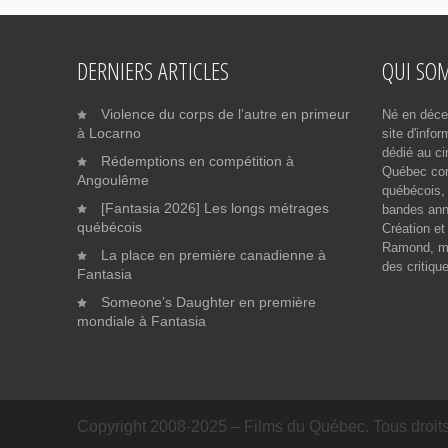
DERNIERS ARTICLES
QUI SO
Violence du corps de l’autre en primeur
Né en déce
à Locarno
site d'info
dédié au ci
Rédemptions en compétition à
Québec cont
Angoulême
québécois, 
[Fantasia 2026] Les longs métrages
bandes ann
québécois
Création et
Ramond, me
La place en première canadienne à
des critiqu
Fantasia
Someone’s Daughter en première
mondiale à Fantasia
Copyright 2008-2025 – Films du Québec. Tous droits 