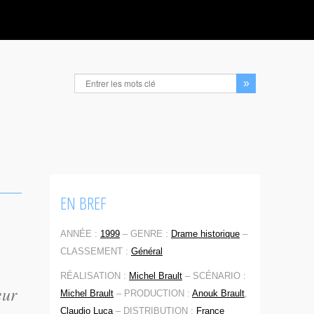
EN BREF
ANNÉE :
1999
–
GENRE :
Drame historique
–
CLASSEMENT :
Général
RÉALISATION :
Michel Brault
–
SCÉNARIO :
eur
Michel Brault
–
PRODUCTION :
Anouk Brault
,
Claudio Luca
–
DISTRIBUTION :
France