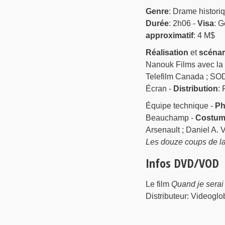
Genre
: Drame histori
Durée
: 2h06 -
Visa
: G
approximatif
: 4 M$
Réalisation
et
scénar
Nanouk Films avec la p
Telefilm Canada ; SOD
Écran -
Distribution
:
Équipe technique -
Ph
Beauchamp -
Costum
Arsenault ; Daniel A. 
Les douze coups de la 
Infos DVD/VOD
Le film
Quand je serai 
Distributeur: Videogl