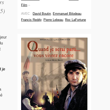
rs
Film
–
75)
AVEC :
David Boutin
,
Emmanuel Bilodeau
,
Francis Reddy
,
Pierre Lebeau
,
Roc LaFortune
jeur
du
t
 je
a
sé