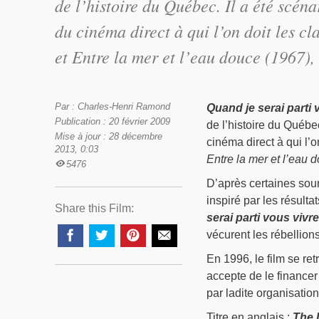
de l’histoire du Québec. Il a été scéna
du cinéma direct à qui l’on doit les c
et Entre la mer et l’eau douce (1967),
Par : Charles-Henri Ramond
Quand je serai parti
Publication : 20 février 2009
de l’histoire du Québec
Mise à jour : 28 décembre
cinéma direct à qui l’
2013, 0:03
Entre la mer et l’eau 
5476
D’après certaines sour
inspiré par les résul
Share this Film:
serai parti vous vivr
vécurent les rébellion
En 1996, le film se r
accepte de le financer
par ladite organisatio
Titre en anglais :
The 