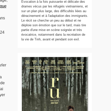
rage,
Évocation à la fois puissante et délicate des
ique
drames vécus par les réfugiés vietnamiens, et
sur un plan plus large, des difficultés liées au
déracinement et à l'adaptation des immigrants.
ans
Le récit se cherche un peu au début et ne
déploie son émotion que sur le tard, mais tire
partie d'une mise en scène soignée et très
 24
évocatrice, notamment dans la recréation de
la vie de Tinh, avant et pendant son exil.
rler
a
 de
ai
yer
i