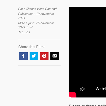
Par : Charles-Henri Ramond
Publication : 19 novembre
2023
Mise à jour : 25 novembre
2023, 4:54
13511
Share this Film: