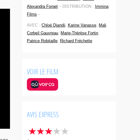
Alexandra Forget
–
DISTRIBUTION :
Immina
Films
–
AVEC :
Chloé Djandji
,
Karine Vanasse
,
Mali
Corbeil Gauvreau
,
Marie-Thérèse Fortin
,
Patrice Robitaille
,
Richard Fréchette
VOIR LE FILM
AVIS EXPRESS