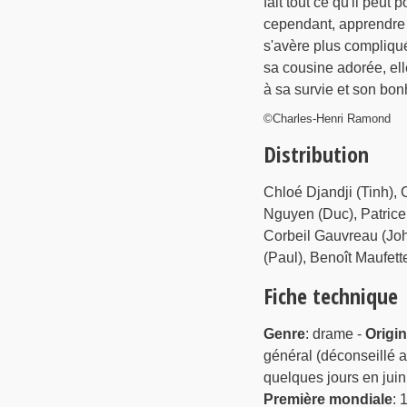
fait tout ce qu'il peut 
cependant, apprendre 
s'avère plus compliqu
sa cousine adorée, ell
à sa survie et son bon
©Charles-Henri Ramond
Distribution
Chloé Djandji (Tinh), 
Nguyen (Duc), Patrice 
Corbeil Gauvreau (Joh
(Paul), Benoît Maufet
Fiche technique
Genre
: drame -
Origi
général (déconseillé a
quelques jours en juin
Première mondiale
: 