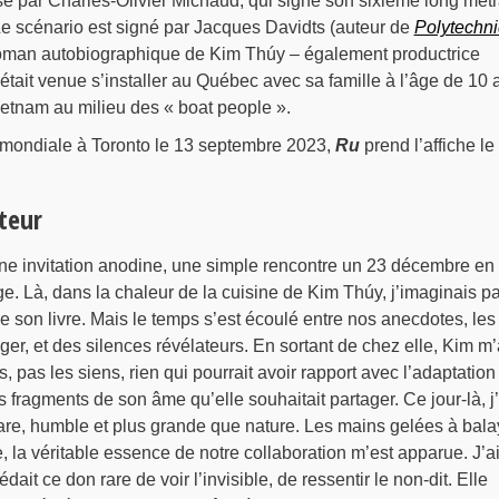
sé par Charles-Olivier Michaud, qui signe son sixième long mét
Le scénario est signé par Jacques Davidts (auteur de
Polytechn
 roman autobiographique de Kim Thúy – également productrice
 était venue s’installer au Québec avec sa famille à l’âge de 10 
Vietnam au milieu des « boat people ».
mondiale à Toronto le 13 septembre 2023,
Ru
prend l’affiche le
teur
 invitation anodine, une simple rencontre un 23 décembre en
e. Là, dans la chaleur de la cuisine de Kim Thúy, j’imaginais pa
de son livre. Mais le temps s’est écoulé entre nos anecdotes, les
er, et des silences révélateurs. En sortant de chez elle, Kim m’
s, pas les siens, rien qui pourrait avoir rapport avec l’adaptation
 fragments de son âme qu’elle souhaitait partager. Ce jour-là, j’
rare, humble et plus grande que nature. Les mains gelées à bala
e, la véritable essence de notre collaboration m’est apparue. J’a
it ce don rare de voir l’invisible, de ressentir le non-dit. Elle