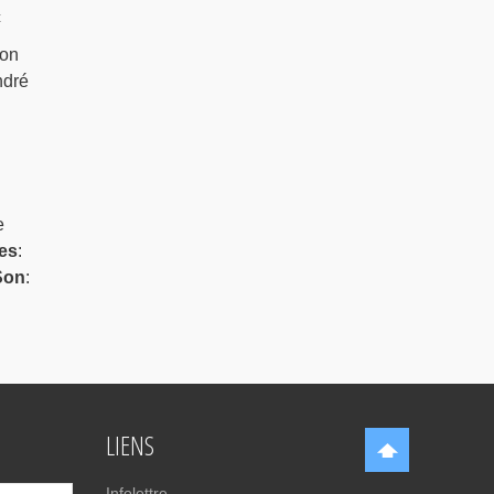
c
ion
ndré
e
es
:
Son
:
LIENS
Infolettre