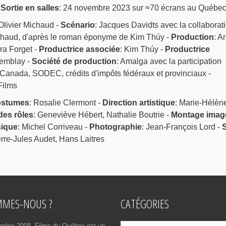
-
Sortie en salles
: 24 novembre 2023 sur ≈70 écrans au Québe
Olivier Michaud -
Scénario
: Jacques Davidts avec la collaborat
chaud, d'après le roman éponyme de Kim Thúy -
Production
: A
ra Forget -
Productrice associée
: Kim Thúy -
Productrice
remblay -
Société de production
: Amalga avec la participation
 Canada, SODEC, crédits d'impôts fédéraux et provinciaux -
Films
stumes
: Rosalie Clermont -
Direction artistique
: Marie-Hélèn
des rôles
: Geneviève Hébert, Nathalie Boutrie -
Montage imag
ique
: Michel Corriveau -
Photographie
: Jean-François Lord -
rre-Jules Audet, Hans Laitres
MMES-NOUS ?
CATÉGORIES
Catégories
mbre 2008, Films du Québec est un