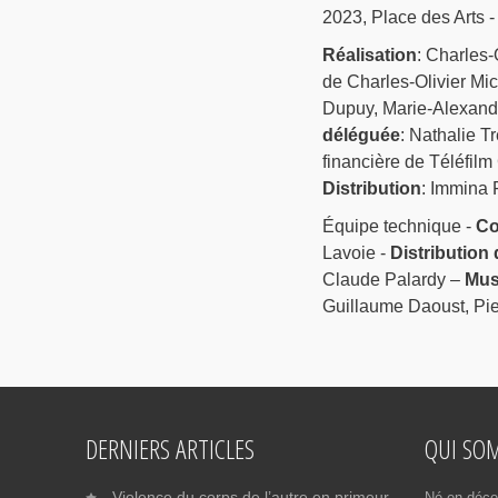
2023, Place des Arts 
Réalisation
: Charles-
de Charles-Olivier Mi
Dupuy, Marie-Alexand
déléguée
: Nathalie T
financière de Téléfilm
Distribution
: Immina 
Équipe technique -
Co
Lavoie -
Distribution 
Claude Palardy –
Mus
Guillaume Daoust, Pie
DERNIERS ARTICLES
QUI SO
Violence du corps de l’autre en primeur
Né en déce