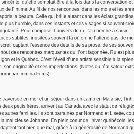
 sincérité, qu’elle semblait être à la fois dans la conversation et
eux de l’intime. Au fil de nos rencontres, dans les mois et les an
appris la beauté. Celle qui brille autant dans les éclats grandio
le plus humble, dans ces instants et ces visages si souvent cro
ngularité. Pour composer l’univers de ru, j’ai cherché à saisir
ces subtiles, inusitées souvent là où on ne l’attend pas. Je me
discret, captant l’essence des détails de sa prose, de ses souven
surtout des rencontres marquantes qui l’ont façonnée. Ru est plus
gon et le Québec. C’est l’éveil d’une artiste sensible à la sple
 son originalité et ses imperfections. (Notes du réalisateur extr
ourni par Immina Films)
traversée en mer et un séjour dans un camp en Malaisie, Tinh,
 deux petits frères, arrivent au Canada avec le statut de réfugié
autres familles. ils sont parrainés par Normand et Lisette, co
la malicieuse Johanne. En plein coeur de l'hiver québécois, les
adaptent tant bien que mal, grâce à la générosité de Normand qu