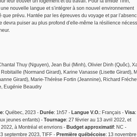
pour leur trouver un logement et du travail. Pour la timide Tinh,
une nouvelle langue et s'intégrer à son nouvel environnement
é que prévu. Hantée par les épreuves du voyage et par l'absen
e devra puiser au plus profond d'elle-même la résilience nécess
heur.
Chantal Thuy (Nguyen), Jean Bui (Minh), Olivier Dinh (Quôc), Xa
Robitaille (Normand Girard), Karine Vanasse (Lisette Girard), M
anne Girard), Marie-Thérèse Fortin (Jeannine), Richard Fréche
te, Eugénie Beaudry
ne
: Québec, 2023 -
Durée
: 1h57 -
Langue V.O.
: Français -
Visa
:
ux jeunes enfants) -
Tournage
: 27 février au 13 avril 2022, et
 2022, à Montréal et envrions -
Budget approximatif
: NC -
13 septembre 2023, TIFF -
Première québécoise
: 13 novembre