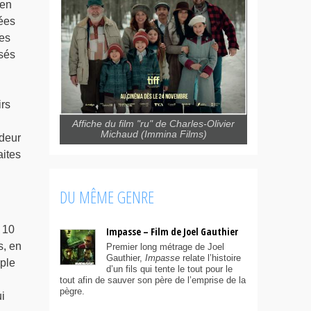
 en
nées
ses
isés
irs
Affiche du film "ru" de Charles-Olivier
Michaud (Immina Films)
ndeur
aites
DU MÊME GENRE
 10
Impasse – Film de Joel Gauthier
s, en
Premier long métrage de Joel
Gauthier,
Impasse
relate l’histoire
uple
d’un fils qui tente le tout pour le
tout afin de sauver son père de l’emprise de la
pègre.
i