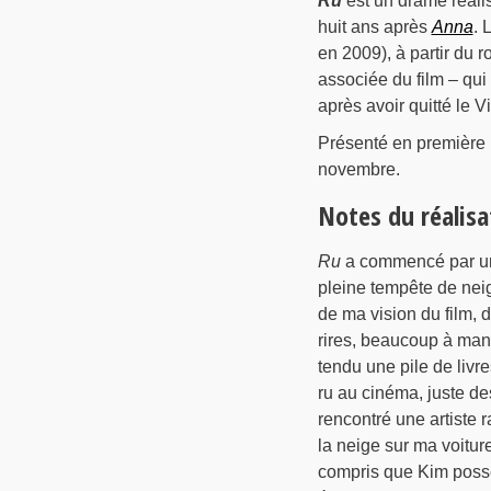
Ru
est un drame réali
huit ans après
Anna
. 
en 2009), à partir du
associée du film – qui
après avoir quitté le 
Présenté en première 
novembre.
Notes du réalisa
Ru
a commencé par une
pleine tempête de neig
de ma vision du film, 
rires, beaucoup à mang
tendu une pile de livre
ru au cinéma, juste des
rencontré une artiste 
la neige sur ma voitur
compris que Kim posséda