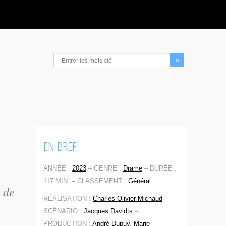
EN BREF
ANNÉE :
2023
–
GENRE :
Drame
–
DURÉE :
117 MIN. –
CLASSEMENT :
Général
 de
RÉALISATION :
Charles-Olivier Michaud
–
SCÉNARIO :
Jacques Davidts
–
PRODUCTION :
André Dupuy
,
Marie-