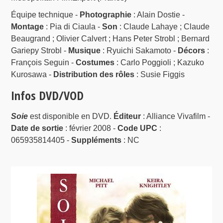
Équipe technique -
Photographie
: Alain Dostie -
Montage
: Pia di Ciaula -
Son
: Claude Lahaye ; Claude
Beaugrand ; Olivier Calvert ; Hans Peter Strobl ; Bernard
Gariepy Strobl -
Musique
: Ryuichi Sakamoto -
Décors
:
François Seguin -
Costumes
: Carlo Poggioli ; Kazuko
Kurosawa -
Distribution des rôles
: Susie Figgis
Infos DVD/VOD
Soie
est disponible en DVD.
Éditeur
: Alliance Vivafilm -
Date de sortie
: février 2008 -
Code UPC
:
065935814405 -
Suppléments
: NC