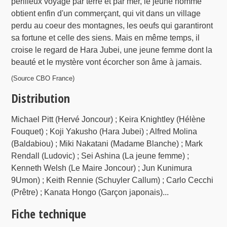
périlleux voyage par terre et par mer, le jeune homme
obtient enfin d'un commerçant, qui vit dans un village
perdu au coeur des montagnes, les oeufs qui garantiront
sa fortune et celle des siens. Mais en même temps, il
croise le regard de Hara Jubei, une jeune femme dont la
beauté et le mystère vont écorcher son âme à jamais.
(Source CBO France)
Distribution
Michael Pitt (Hervé Joncour) ; Keira Knightley (Hélène
Fouquet) ; Koji Yakusho (Hara Jubei) ; Alfred Molina
(Baldabiou) ; Miki Nakatani (Madame Blanche) ; Mark
Rendall (Ludovic) ; Sei Ashina (La jeune femme) ;
Kenneth Welsh (Le Maire Joncour) ; Jun Kunimura
9Umon) ; Keith Rennie (Schuyler Callum) ; Carlo Cecchi
(Prêtre) ; Kanata Hongo (Garçon japonais)...
Fiche technique