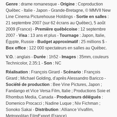
Genre
: drame romanesque -
Origine
: Coproduction
Québec - Italie - Japon - Grande-Bretagne, © MMVII New
Line Cinema Picturehouse Holdings -
Sortie en salles
:
21 septembre 2007 (sur 62 écrans au Québec), 5 août
2009 (France) -
Première québécoise
: 12 septembre
2007 -
Visa
: 13 ans et plus -
Tournage
: Japon, Italie,
Égypte, Russie -
Budget approximatif
: 25 millions $ -
Box office
: 122 000 spectateurs en salles au Québec.
V.O.
: anglais -
Durée
: 1h52 -
Images
: 35mm, couleurs
Technicolor, 2.35:1 -
Son
: NC
Réalisation
: François Girard -
Scénario
: François
Girard ; Michael Golding, d'après Alessandro Baricco -
Société de production
: Bee Vine Pictures, Japon ;
Fandango et Vice Versa Film, Italie ; Productions Soie et
Rhombus Media, Canada -
Producteurs délégués
:
Domenico Procacci ; Nadine Luque ; Niv Fichman ;
Sonoko Sakai -
Distribution
: Alliance Vivafilm,
Metropolitan FilmExport (France)