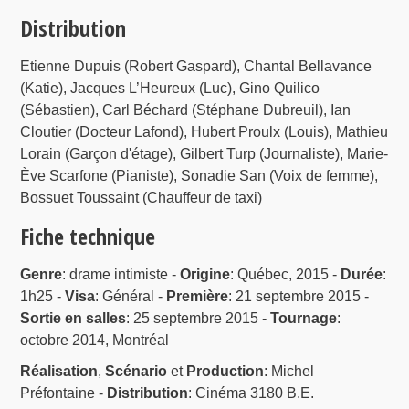
Distribution
Etienne Dupuis (Robert Gaspard), Chantal Bellavance
(Katie), Jacques L’Heureux (Luc), Gino Quilico
(Sébastien), Carl Béchard (Stéphane Dubreuil), Ian
Cloutier (Docteur Lafond), Hubert Proulx (Louis), Mathieu
Lorain (Garçon d'étage), Gilbert Turp (Journaliste), Marie-
Ève Scarfone (Pianiste), Sonadie San (Voix de femme),
Bossuet Toussaint (Chauffeur de taxi)
Fiche technique
Genre
: drame intimiste -
Origine
: Québec, 2015 -
Durée
:
1h25 -
Visa
: Général -
Première
: 21 septembre 2015 -
Sortie en salles
: 25 septembre 2015 -
Tournage
:
octobre 2014, Montréal
Réalisation
,
Scénario
et
Production
: Michel
Préfontaine -
Distribution
: Cinéma 3180 B.E.