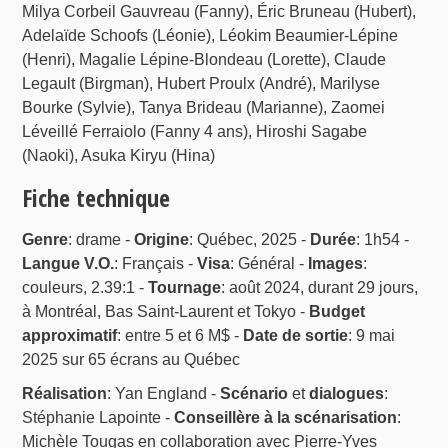
Milya Corbeil Gauvreau (Fanny), Éric Bruneau (Hubert),
Adelaïde Schoofs (Léonie), Léokim Beaumier-Lépine
(Henri), Magalie Lépine-Blondeau (Lorette), Claude
Legault (Birgman), Hubert Proulx (André), Marilyse
Bourke (Sylvie), Tanya Brideau (Marianne), Zaomei
Léveillé Ferraiolo (Fanny 4 ans), Hiroshi Sagabe
(Naoki), Asuka Kiryu (Hina)
Fiche technique
Genre
: drame -
Origine
: Québec, 2025 -
Durée
: 1h54 -
Langue V.O.
: Français -
Visa
: Général -
Images
:
couleurs, 2.39:1 -
Tournage
: août 2024, durant 29 jours,
à Montréal, Bas Saint-Laurent et Tokyo -
Budget
approximatif
: entre 5 et 6 M$ -
Date de sortie
: 9 mai
2025 sur 65 écrans au Québec
Réalisation
: Yan England -
Scénario
et
dialogues
:
Stéphanie Lapointe -
Conseillère à la scénarisation
:
Michèle Tougas en collaboration avec Pierre-Yves