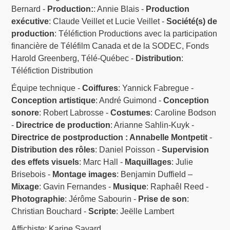
Bernard -
Production:
: Annie Blais -
Production
exécutive
: Claude Veillet et Lucie Veillet -
Société(s) de
production
: Téléfiction Productions avec la participation
financière de Téléfilm Canada et de la SODEC, Fonds
Harold Greenberg, Télé-Québec -
Distribution
:
Téléfiction Distribution
Équipe technique -
Coiffures
: Yannick Fabregue -
Conception artistique
: André Guimond -
Conception
sonore
: Robert Labrosse -
Costumes
: Caroline Bodson
-
Directrice de production
: Arianne Sahlin-Kuyk -
Directrice de postproduction : Annabelle Montpetit
-
Distribution des rôles
: Daniel Poisson -
Supervision
des effets visuels
: Marc Hall -
Maquillages
: Julie
Brisebois -
Montage images
: Benjamin Duffield –
Mixage
: Gavin Fernandes -
Musique
: Raphaêl Reed -
Photographie
: Jérôme Sabourin -
Prise de son
:
Christian Bouchard -
Scripte
: Jeëlle Lambert
Affichiste: Karine Savard