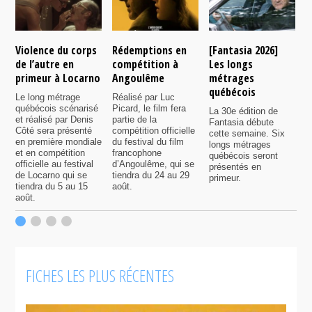
Violence du corps
Rédemptions en
[Fantasia 2026]
L
de l’autre en
compétition à
Les longs
p
primeur à Locarno
Angoulême
métrages
c
québécois
F
Le long métrage
Réalisé par Luc
québécois scénarisé
Picard, le film fera
La 30e édition de
A
et réalisé par Denis
partie de la
Fantasia débute
p
Côté sera présenté
compétition officielle
cette semaine. Six
p
en première mondiale
du festival du film
longs métrages
F
et en compétition
francophone
québécois seront
S
officielle au festival
d’Angoulême, qui se
présentés en
s
de Locarno qui se
tiendra du 24 au 29
primeur.
p
tiendra du 5 au 15
août.
q
août.
p
c
F
FICHES LES PLUS RÉCENTES