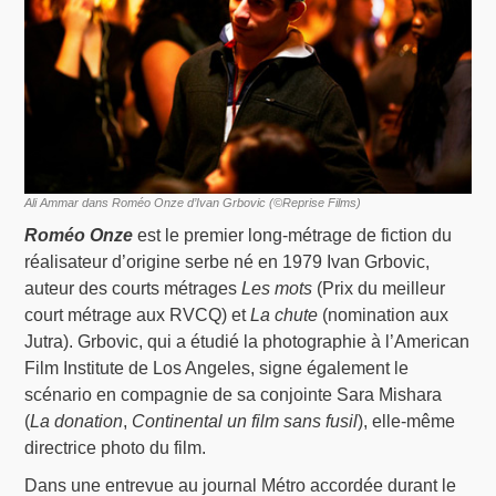
Ali Ammar dans Roméo Onze d’Ivan Grbovic (©Reprise Films)
Roméo Onze
est le premier long-métrage de fiction du
réalisateur d’origine serbe né en 1979 Ivan Grbovic,
auteur des courts métrages
Les mots
(Prix du meilleur
court métrage aux RVCQ) et
La chute
(nomination aux
Jutra). Grbovic, qui a étudié la photographie à l’American
Film Institute de Los Angeles, signe également le
scénario en compagnie de sa conjointe Sara Mishara
(
La donation
,
Continental un film sans fusil
), elle-même
directrice photo du film.
Dans une entrevue au journal Métro accordée durant le