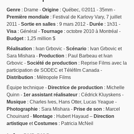
Genre
: Drame -
Origine
: Québec, ©2011 - 35mm -
Première mondiale
: Festival de Karlovy Vary, 7 juillet
2011 -
Sortie en salles
: 9 mars 2012 -
Durée
: 1h31 -
Visa
: Général -
Tournage
: octobre 2010 à Montréal -
Budget
: 1,25 million $
Réalisation
: Ivan Grbovic -
Scénario
: Ivan Grbovic et
Sara Mishara -
Production
: Paul Barbeau et Ivan
Grbovic -
Société de production
: Reprise Films avec la
participation de SODEC et Téléfilm Canada -
Distribution
: Métropole Films
Équipe technique -
Directrice de production
: Michelle
Quinn -
1er assistant réalisateur
: Cédrick Kluyskens -
Musique
: Charles Ives, Hans Otter, Lucas Yeague -
Photographie
: Sara Mishara -
Prise de son
: Marcel
Chouinard -
Montage
: Hubert Hayaud –
Direction
artistique
et
Costumes
: Patricia McNeil