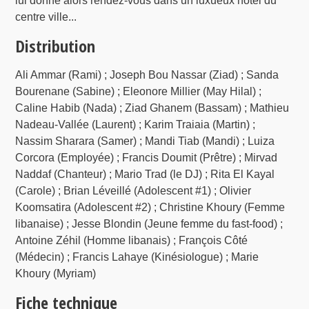
lui donne alors rendez-vous dans un luxueux hôtel du
centre ville...
Distribution
Ali Ammar (Rami) ; Joseph Bou Nassar (Ziad) ; Sanda
Bourenane (Sabine) ; Eleonore Millier (May Hilal) ;
Caline Habib (Nada) ; Ziad Ghanem (Bassam) ; Mathieu
Nadeau-Vallée (Laurent) ; Karim Traiaia (Martin) ;
Nassim Sharara (Samer) ; Mandi Tiab (Mandi) ; Luiza
Corcora (Employée) ; Francis Doumit (Prêtre) ; Mirvad
Naddaf (Chanteur) ; Mario Trad (le DJ) ; Rita El Kayal
(Carole) ; Brian Léveillé (Adolescent #1) ; Olivier
Koomsatira (Adolescent #2) ; Christine Khoury (Femme
libanaise) ; Jesse Blondin (Jeune femme du fast-food) ;
Antoine Zéhil (Homme libanais) ; François Côté
(Médecin) ; Francis Lahaye (Kinésiologue) ; Marie
Khoury (Myriam)
Fiche technique