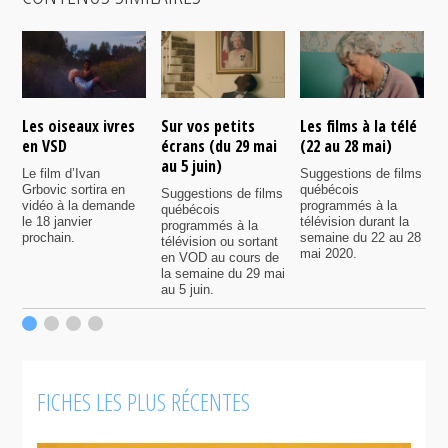
Les oiseaux ivres
Sur vos petits
Les films à la télé
N
en VSD
écrans (du 29 mai
(22 au 28 mai)
d
au 5 juin)
Le film d’Ivan
Suggestions de films
P
Grbovic sortira en
québécois
p
Suggestions de films
vidéo à la demande
programmés à la
q
québécois
le 18 janvier
télévision durant la
s
programmés à la
prochain.
semaine du 22 au 28
d
télévision ou sortant
mai 2020.
l
en VOD au cours de
la semaine du 29 mai
au 5 juin.
FICHES LES PLUS RÉCENTES