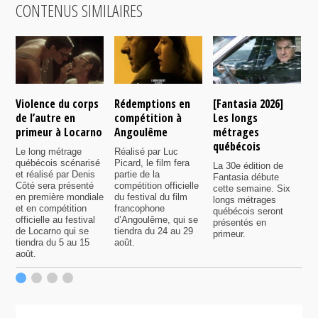
CONTENUS SIMILAIRES
Violence du corps
Rédemptions en
[Fantasia 2026]
L
de l’autre en
compétition à
Les longs
p
primeur à Locarno
Angoulême
métrages
c
québécois
F
Le long métrage
Réalisé par Luc
québécois scénarisé
Picard, le film fera
La 30e édition de
A
et réalisé par Denis
partie de la
Fantasia débute
p
Côté sera présenté
compétition officielle
cette semaine. Six
p
en première mondiale
du festival du film
longs métrages
F
et en compétition
francophone
québécois seront
S
officielle au festival
d’Angoulême, qui se
présentés en
s
de Locarno qui se
tiendra du 24 au 29
primeur.
p
tiendra du 5 au 15
août.
q
août.
p
c
F