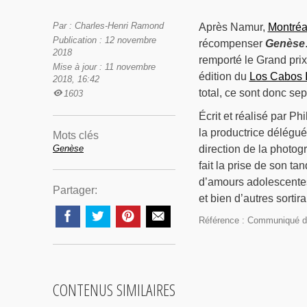
Par : Charles-Henri Ramond
Après Namur,
Montréa
Publication : 12 novembre
récompenser
Genèse
2018
remporté le Grand prix
Mise à jour : 11 novembre
édition du
Los Cabos In
2018, 16:42
total, ce sont donc se
1603
Écrit et réalisé par P
la productrice délégu
Mots clés
Genèse
direction de la photog
fait la prise de son t
d’amours adolescentes
Partager:
et bien d’autres sorti
Référence : Communiqué d
CONTENUS SIMILAIRES