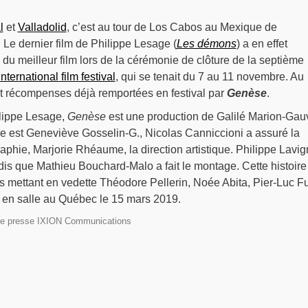
l
et
Valladolid
, c’est au tour de Los Cabos au Mexique de
. Le dernier film de Philippe Lesage (
Les démons
) a en effet
 du meilleur film lors de la cérémonie de clôture de la septième
ternational film festival
, qui se tenait du 7 au 11 novembre. Au
pt récompenses déjà remportées en festival par
Genèse
.
hilippe Lesage,
Genèse
est une production de Galilé Marion-Gauv
ée est Geneviève Gosselin-G., Nicolas Canniccioni a assuré la
raphie, Marjorie Rhéaume, la direction artistique. Philippe Lavi
andis que Mathieu Bouchard-Malo a fait le montage. Cette histoire
 mettant en vedette Théodore Pellerin, Noée Abita, Pier-Luc F
ra en salle au Québec le 15 mars 2019.
e presse IXION Communications