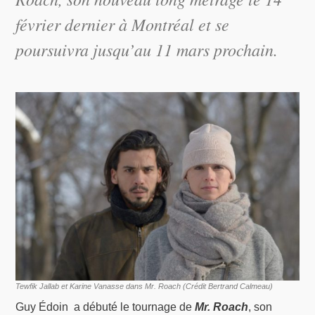
février dernier à Montréal et se
poursuivra jusqu’au 11 mars prochain.
Tewfik Jallab et Karine Vanasse dans Mr. Roach (Crédit Bertrand Calmeau)
Guy Édoin a débuté le tournage de
M
r
. R
oach
, son