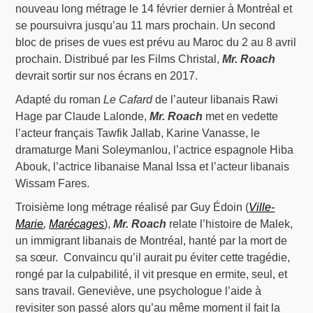
nouveau long métrage le 14 février dernier à Montréal et
se poursuivra jusqu’au 11 mars prochain. Un second
bloc de prises de vues est prévu au Maroc du 2 au 8 avril
prochain. Distribué par les Films Christal,
M
r
. R
oach
devrait sortir sur nos écrans en 2017.
Adapté du roman
Le Cafard
de l’auteur libanais Rawi
Hage par Claude Lalonde,
M
r
. R
oach
met en vedette
l’acteur français Tawfik Jallab, Karine Vanasse, le
dramaturge Mani Soleymanlou, l’actrice espagnole Hiba
Abouk, l’actrice libanaise Manal Issa et l’acteur libanais
Wissam Fares.
Troisième long métrage réalisé par Guy Édoin (
Ville-
Marie
,
Marécages
),
Mr. Roach
relate l’histoire de Malek,
un immigrant libanais de Montréal, hanté par la mort de
sa sœur. Convaincu qu’il aurait pu éviter cette tragédie,
rongé par la culpabilité, il vit presque en ermite, seul, et
sans travail. Geneviève, une psychologue l’aide à
revisiter son passé alors qu’au même moment il fait la