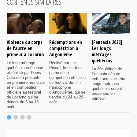
CONTENUS SIMILAIRES
Violence du corps
Rédemptions en
[Fantasia 2026]
L
de l’autre en
compétition à
Les longs
p
primeur à Locarno
Angoulême
métrages
c
québécois
F
Le long métrage
Réalisé par Luc
québécois scénarisé
Picard, le film fera
La 30e édition de
A
et réalisé par Denis
partie de la
Fantasia débute
p
Côté sera présenté
compétition officielle
cette semaine. Six
p
en première mondiale
du festival du film
longs métrages
F
et en compétition
francophone
québécois seront
S
officielle au festival
d’Angoulême, qui se
présentés en
s
de Locarno qui se
tiendra du 24 au 29
primeur.
p
tiendra du 5 au 15
août.
q
août.
p
c
F