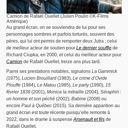
Camion de Rafaël Ouellet (Julien Poulin ©K-Films
Amérique)
Au grand écran, on se souviendra de lui pour ses
personnages sombres et parfois torturés, souvent des
pères, qui lui ont permis de remporter deux Jutra ; celui
de meilleur acteur de soutien pour
Le dernier souffle
de
Richard Ciupka, en 2000, et celui du meilleur acteur pour
Camion
de Rafaël Ouellet, treize ans plus tard.
Parmi ses prestations notables, signalons
La Gammick
(1975),
Lucien Brouillard
(1983),
Le crime d’Ovide
Plouffe
(1984),
Le Matou
(1985),
Le party
(1990),
15
février 1839
(2001),
Monica la mitraille
(2004),
Séraphin :
un homme et son péché
(2002),
Babine
(2008) ou
encore
Paul à Québec
(2015). Sa dernière apparition au
grand écran est toute récente puisqu’elle remonte à
2022, dans le drame à suspense
Arsenault et fils
de
Rafaël Ouellet.