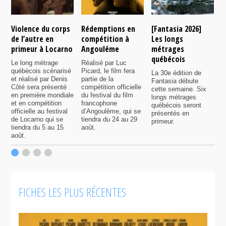
Violence du corps
Rédemptions en
[Fantasia 2026]
L
de l’autre en
compétition à
Les longs
p
primeur à Locarno
Angoulême
métrages
c
québécois
F
Le long métrage
Réalisé par Luc
québécois scénarisé
Picard, le film fera
La 30e édition de
A
et réalisé par Denis
partie de la
Fantasia débute
p
Côté sera présenté
compétition officielle
cette semaine. Six
p
en première mondiale
du festival du film
longs métrages
F
et en compétition
francophone
québécois seront
S
officielle au festival
d’Angoulême, qui se
présentés en
s
de Locarno qui se
tiendra du 24 au 29
primeur.
p
tiendra du 5 au 15
août.
q
août.
p
c
F
FICHES LES PLUS RÉCENTES