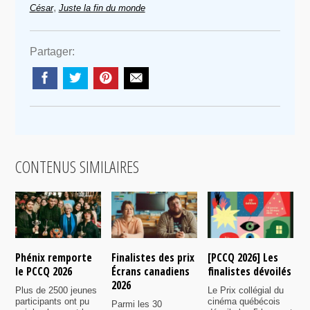
,
César
Juste la fin du monde
Partager:
CONTENUS SIMILAIRES
Phénix remporte
Finalistes des prix
[PCCQ 2026] Les
[
le PCCQ 2026
Écrans canadiens
finalistes dévoilés
l
2026
é
Plus de 2500 jeunes
Le Prix collégial du
participants ont pu
cinéma québécois
Parmi les 30
C