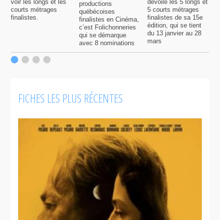
voir les longs et les
dévoile les 5 longs et
productions
c
courts métrages
5 courts métrages
québécoises
a
finalistes.
finalistes de sa 15e
finalistes en Cinéma,
m
édition, qui se tient
c’est Folichonneries
d
du 13 janvier au 28
qui se démarque
r
mars
avec 8 nominations
FICHES LES PLUS RÉCENTES