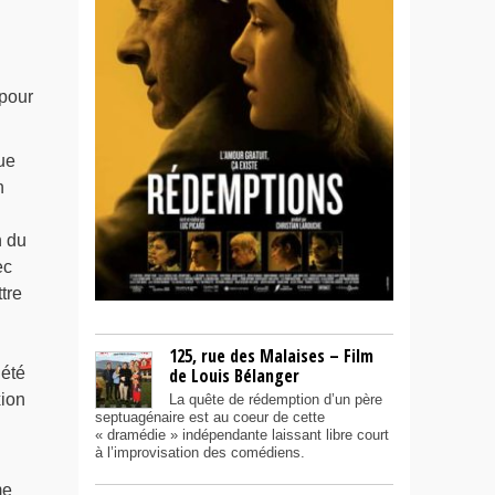
 pour
ue
n
n du
ec
tre
125, rue des Malaises – Film
iété
de Louis Bélanger
xion
La quête de rédemption d’un père
septuagénaire est au coeur de cette
« dramédie » indépendante laissant libre court
à l’improvisation des comédiens.
me