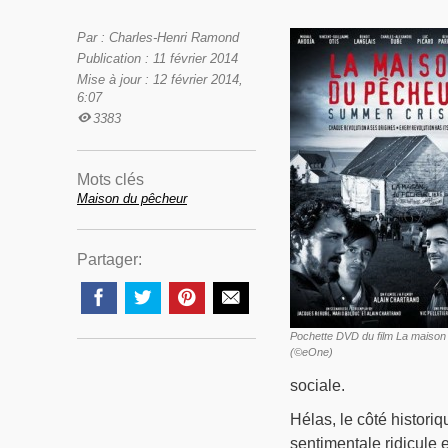
Par : Charles-Henri Ramond
Publication : 11 février 2014
Mise à jour : 12 février 2014,
6:07
3383
Mots clés
Maison du pêcheur
Partager:
Pochette DVD du film La maison
(©eOne)
sociale.
Hélas, le côté historiq
sentimentale ridicule 