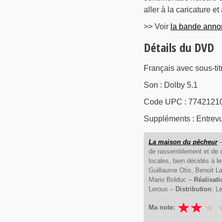
aller à la caricature e
>> Voir
la bande annon
Détails du DVD
Français avec sous-tit
Son : Dolby 5.1
Code UPC : 7742121
Suppléments : Entrevu
La maison du pêcheur
–
de rassemblement et de c
locales, bien décidés à l
Guillaume Otis, Benoit L
Mario Bolduc –
Réalisati
Leroux –
Distribution
: L
Ma note: