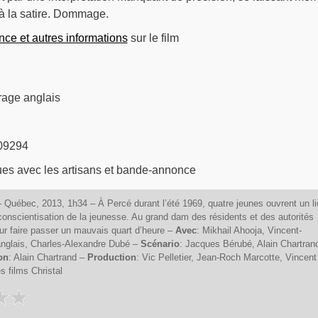
t à la satire. Dommage.
ce et autres informations
sur le film
rage anglais
09294
es avec les artisans et bande-annonce
 Québec, 2013, 1h34 – À Percé durant l’été 1969, quatre jeunes ouvrent un li
onscientisation de la jeunesse. Au grand dam des résidents et des autorités
eur faire passer un mauvais quart d’heure –
Avec
: Mikhail Ahooja, Vincent-
anglais, Charles-Alexandre Dubé –
Scénario
: Jacques Bérubé, Alain Chartran
on
: Alain Chartrand –
Production
: Vic Pelletier, Jean-Roch Marcotte, Vincent
es films Christal