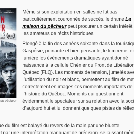
Même si son exploitation en salles ne fut pas
particulièrement couronnée de succès, le drame
La
maison du pêcheur
peut procurer un certain intérêt
les amateurs de récits historiques.
Plongé à la fin des années soixante dans la touristiq
Gaspésie, peinarde et bien pensante, le film remet e
lumière les événements dramatiques ayant donné
naissance à la cellule Chénier du Front de Libératio
Québec (FLQ). Les moments de tension, jumelés av
l’utilisation du noir et blanc, permettent au film de met
correctement en images ces moments importants de
l’histoire du Québec. Moments qui questionnent
évidemment le spectateur sur sa relation avec la soc
 du pêcheur
d’aujourd’hui et lui donnent quelques pistes de réfle
ue du film est balayé du revers de la main par une bluette
et par une interprétation manquant de précision, se laissant mê