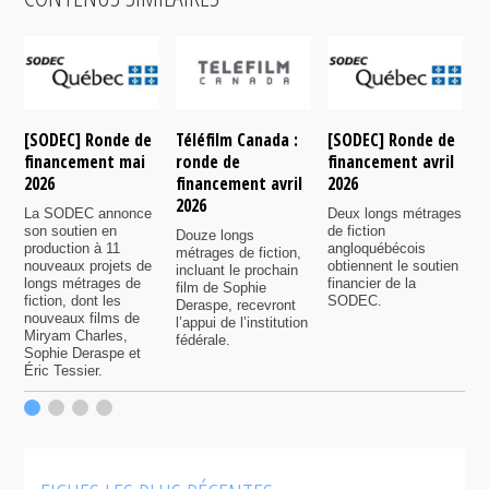
[SODEC] Ronde de
Téléfilm Canada :
[SODEC] Ronde de
T
financement mai
ronde de
financement avril
r
2026
financement avril
2026
f
2026
n
La SODEC annonce
Deux longs métrages
son soutien en
de fiction
Douze longs
P
production à 11
angloquébécois
métrages de fiction,
6
nouveaux projets de
obtiennent le soutien
incluant le prochain
s
longs métrages de
financier de la
film de Sophie
7
fiction, dont les
SODEC.
Deraspe, recevront
p
nouveaux films de
l’appui de l’institution
f
Miryam Charles,
fédérale.
Sophie Deraspe et
Éric Tessier.