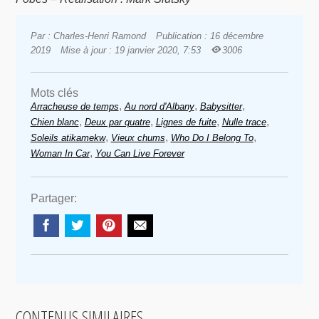
Par : Charles-Henri Ramond
Publication : 16 décembre
2019
Mise à jour : 19 janvier 2020, 7:53
3006
Mots clés
,
,
,
Arracheuse de temps
Au nord d'Albany
Babysitter
,
,
,
,
Chien blanc
Deux par quatre
Lignes de fuite
Nulle trace
,
,
,
Soleils atikamekw
Vieux chums
Who Do I Belong To
,
Woman In Car
You Can Live Forever
Partager:
CONTENUS SIMILAIRES