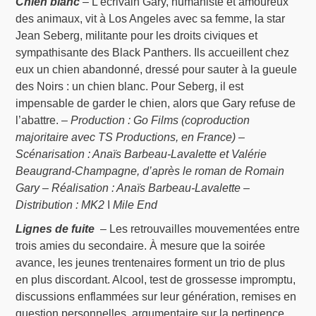
Chien blanc
– L’écrivain Gary, humaniste et amoureux
des animaux, vit à Los Angeles avec sa femme, la star
Jean Seberg, militante pour les droits civiques et
sympathisante des Black Panthers. Ils accueillent chez
eux un chien abandonné, dressé pour sauter à la gueule
des Noirs : un chien blanc. Pour Seberg, il est
impensable de garder le chien, alors que Gary refuse de
l’abattre. –
Production : Go Films (coproduction
majoritaire avec TS Productions, en France) –
Scénarisation : Anaïs Barbeau-Lavalette et Valérie
Beaugrand-Champagne, d’après le roman de Romain
Gary – Réalisation : Anaïs Barbeau-Lavalette –
Distribution : MK2 ǀ Mile End
Lignes de fuite
– Les retrouvailles mouvementées entre
trois amies du secondaire. À mesure que la soirée
avance, les jeunes trentenaires forment un trio de plus
en plus discordant. Alcool, test de grossesse impromptu,
discussions enflammées sur leur génération, remises en
question personnelles, argumentaire sur la pertinence