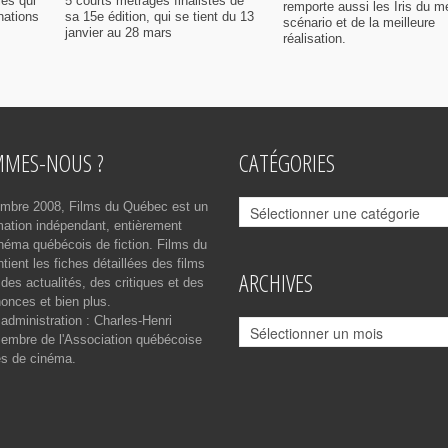
ies qui
5 courts métrages finalistes de
remporte aussi les Iris du me
nations
sa 15e édition, qui se tient du 13
scénario et de la meilleure
janvier au 28 mars
réalisation.
MMES-NOUS ?
CATÉGORIES
Catégories
mbre 2008, Films du Québec est un
rmation indépendant, entièrement
néma québécois de fiction. Films du
ient les fiches détaillées des films
ARCHIVES
des actualités, des critiques et des
onces et bien plus.
 administration : Charles-Henri
Archives
mbre de l'Association québécoise
es de cinéma.