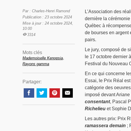
Par : Charles-Henri Ramond
L’Association des réal
Publication : 23 octobre 2024
dernière la cérémonie 
Mise à jour : 24 octobre 2024,
Québec à récompenser 
10:00
de bourses en argent e
3314
pairs.
Le jury, composé de si
Mots clés
le 17 octobre dernier
,
Mademoiselle Kenopsia
Festival du Nouveau 
Rayons gamma
En ce qui concerne les
Essai, le Prix Réal es
Partager:
catégorie des oeuvres 
imposé devant Ariane
consentant
, Pascal 
Richelieu
et Sophie D
Les autres prix: Prix
ramassera demain
; 