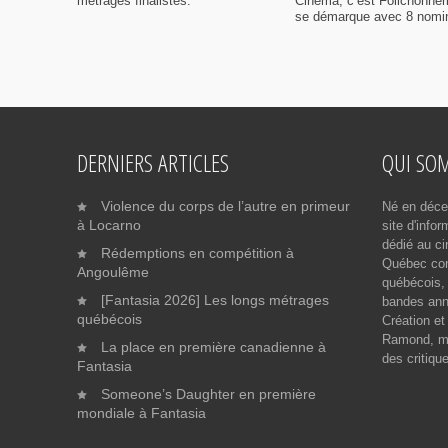
métrages finalistes.
Cinéma, c’est Folichonner
se démarque avec 8 nomi
DERNIERS ARTICLES
QUI SO
Violence du corps de l’autre en primeur
Né en déce
à Locarno
site d'info
dédié au ci
Rédemptions en compétition à
Québec cont
Angoulême
québécois, 
[Fantasia 2026] Les longs métrages
bandes ann
québécois
Création et
Ramond, me
La place en première canadienne à
des critiqu
Fantasia
Someone’s Daughter en première
mondiale à Fantasia