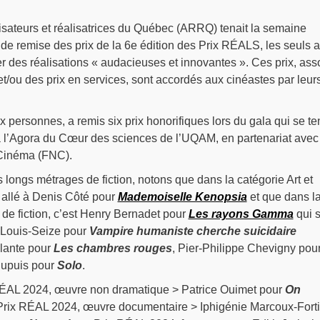
isateurs et réalisatrices du Québec (ARRQ) tenait la semaine
de remise des prix de la 6e édition des Prix RÉALS, les seuls 
des réalisations « audacieuses et innovantes ». Ces prix, asso
t/ou des prix en services, sont accordés aux cinéastes par leur
x personnes, a remis six prix honorifiques lors du gala qui se te
 à l’Agora du Cœur des sciences de l’UQAM, en partenariat avec
Cinéma (FNC).
 longs métrages de fiction, notons que dans la catégorie Art et
t allé à Denis Côté pour
Mademoiselle Kenopsia
et que dans l
de fiction, c’est Henry Bernadet pour
Les rayons Gamma
qui s
 Louis-Seize pour
Vampire humaniste cherche suicidaire
Plante pour
Les chambres rouges
, Pier-Philippe Chevigny pou
upuis pour
Solo
.
 RÉAL 2024, œuvre non dramatique > Patrice Ouimet pour
On
Prix RÉAL 2024, œuvre documentaire > Iphigénie Marcoux-Forti