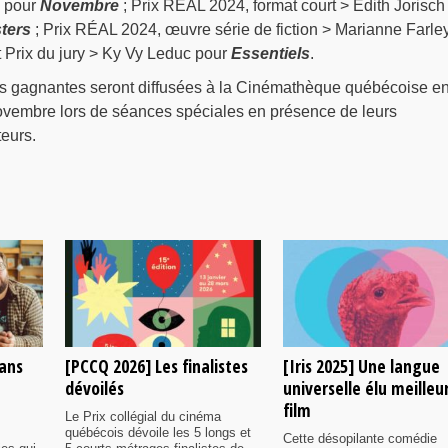
 pour
Novembre
; Prix RÉAL 2024, format court > Edith Jorisch
ters
; Prix RÉAL 2024, œuvre série de fiction > Marianne Farle
 Prix du jury > Ky Vy Leduc pour
Essentiels
.
s gagnantes seront diffusées à la Cinémathèque québécoise en
 novembre lors de séances spéciales en présence de leurs
teurs.
rans
[PCCQ 2026] Les finalistes
[Iris 2025] Une langue
dévoilés
universelle élu meilleu
film
Le Prix collégial du cinéma
québécois dévoile les 5 longs et
Cette désopilante comédie