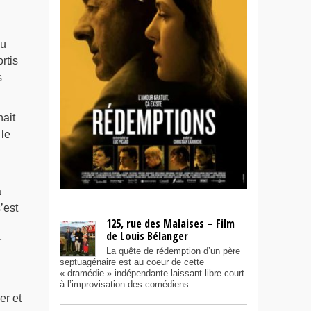
au
rtis
s
nait
 le
a
’est
125, rue des Malaises – Film
de Louis Bélanger
r
La quête de rédemption d’un père
septuagénaire est au coeur de cette
« dramédie » indépendante laissant libre court
à l’improvisation des comédiens.
er et