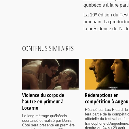
québécois à faire part
e
La 10
édition du
Fest
prochain. La productri
la présidence de l’act
CONTENUS SIMILAIRES
Violence du corps de
Rédemptions en
l’autre en primeur à
compétition à Ango
Locarno
Réalisé par Luc Picard, le 
fera partie de la compétiti
Le long métrage québécois
officielle du festival du fil
scénarisé et réalisé par Denis
francophone d’Angoulême,
Côté sera présenté en première
tiendra du 24 au 29 août.