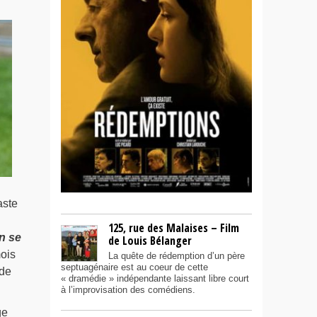
aste
125, rue des Malaises – Film
n se
de Louis Bélanger
mois
La quête de rédemption d’un père
septuagénaire est au coeur de cette
de
« dramédie » indépendante laissant libre court
à l’improvisation des comédiens.
ge