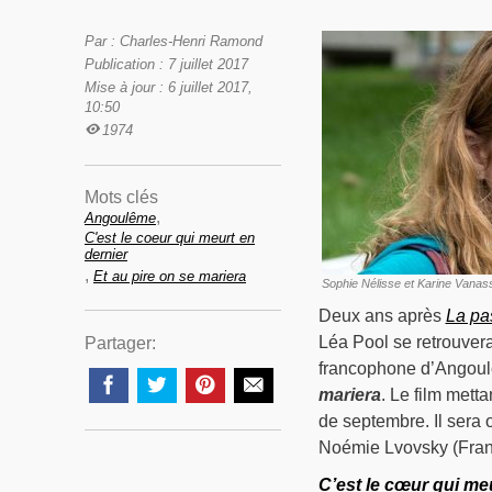
Par : Charles-Henri Ramond
Publication : 7 juillet 2017
Mise à jour : 6 juillet 2017,
10:50
1974
Mots clés
,
Angoulême
C'est le coeur qui meurt en
dernier
,
Et au pire on se mariera
Sophie Nélisse et Karine Vanas
Deux ans après
La pa
Léa Pool se retrouvera
Partager:
francophone d’Angoul
mariera
. Le film mett
de septembre. Il sera 
Noémie Lvovsky (Fra
C’est le cœur qui me