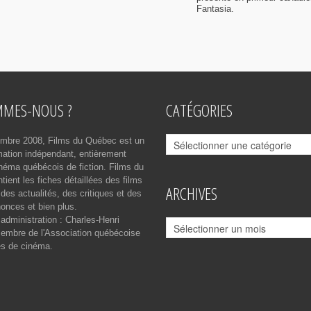
Fantasia.
MMES-NOUS ?
CATÉGORIES
Catégories
mbre 2008, Films du Québec est un
rmation indépendant, entièrement
néma québécois de fiction. Films du
ient les fiches détaillées des films
ARCHIVES
des actualités, des critiques et des
onces et bien plus.
 administration : Charles-Henri
Archives
mbre de l'Association québécoise
es de cinéma.