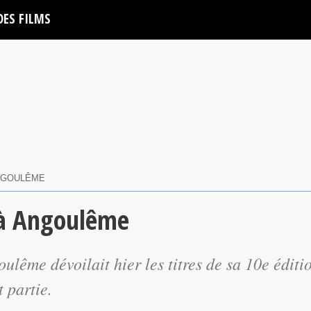
DES FILMS
ANGOULÊME
 à Angoulême
ulême dévoilait hier les titres de sa 10e éditi
 partie.