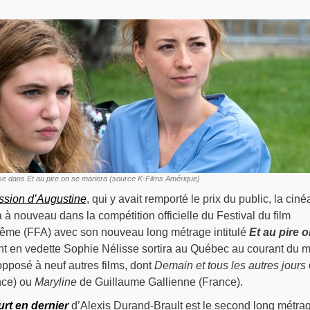
se dans Et au pire on se mariera (source K-Films Amérique)
ssion d’Augustine
, qui y avait remporté le prix du public, la ciné
 à nouveau dans la compétition officielle du Festival du film
ême (FFA) avec son nouveau long métrage intitulé
Et au pire o
ant en vedette Sophie Nélisse sortira au Québec au courant du 
opposé à neuf autres films, dont
Demain et tous les autres jours
nce) ou
Maryline
de Guillaume Gallienne (France).
urt en dernier
d’Alexis Durand-Brault est le second long métra