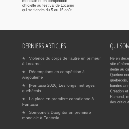
mondiale et en compétition
officielle au festival de Locarno
qui se tiendra du 5 au 15 août.
DERNIERS ARTICLES
QUI SO
Violence du corps de l’autre en primeur
Né en déce
à Locarno
site d'info
dédié au ci
Rédemptions en compétition à
Québec cont
Angoulême
québécois, 
[Fantasia 2026] Les longs métrages
bandes ann
québécois
Création et
Ramond, me
La place en première canadienne à
des critiqu
Fantasia
Someone’s Daughter en première
mondiale à Fantasia