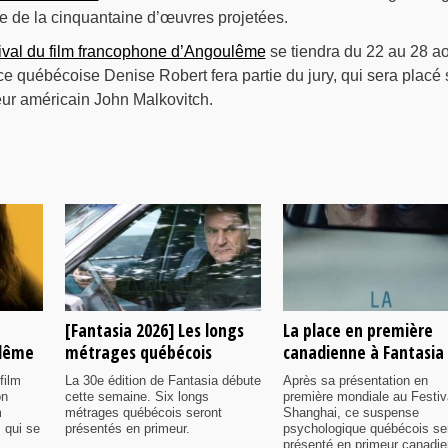
ie de la cinquantaine d’œuvres projetées.
ival du film francophone d’Angoulême
se tiendra du 22 au 28 ao
ce québécoise Denise Robert fera partie du jury, qui sera placé
eur américain John Malkovitch.
[Fantasia 2026] Les longs
La place en première
ulême
métrages québécois
canadienne à Fantasia
film
La 30e édition de Fantasia débute
Après sa présentation en
on
cette semaine. Six longs
première mondiale au Festiv
m
métrages québécois seront
Shanghai, ce suspense
 qui se
présentés en primeur.
psychologique québécois se
présenté en primeur canadi