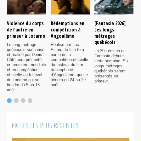
Violence du corps
Rédemptions en
[Fantasia 2026]
L
de l’autre en
compétition à
Les longs
p
primeur à Locarno
Angoulême
métrages
c
québécois
F
Le long métrage
Réalisé par Luc
québécois scénarisé
Picard, le film fera
La 30e édition de
A
et réalisé par Denis
partie de la
Fantasia débute
p
Côté sera présenté
compétition officielle
cette semaine. Six
p
en première mondiale
du festival du film
longs métrages
F
et en compétition
francophone
québécois seront
S
officielle au festival
d’Angoulême, qui se
présentés en
s
de Locarno qui se
tiendra du 24 au 29
primeur.
p
tiendra du 5 au 15
août.
q
août.
p
c
F
FICHES LES PLUS RÉCENTES