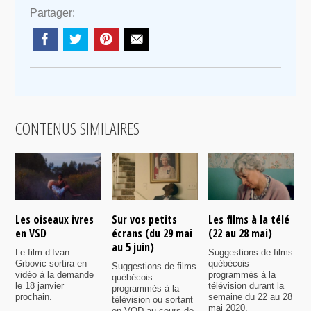
Partager:
CONTENUS SIMILAIRES
Les oiseaux ivres
Sur vos petits
Les films à la télé
N
en VSD
écrans (du 29 mai
(22 au 28 mai)
d
au 5 juin)
Le film d’Ivan
Suggestions de films
P
Grbovic sortira en
québécois
p
Suggestions de films
vidéo à la demande
programmés à la
q
québécois
le 18 janvier
télévision durant la
s
programmés à la
prochain.
semaine du 22 au 28
d
télévision ou sortant
mai 2020.
l
en VOD au cours de