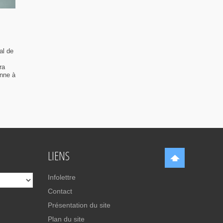
al de
ra
enne à
LIENS
Infolettre
Contact
Présentation du site
Plan du site