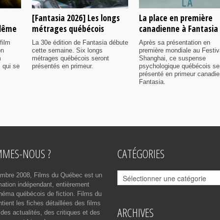
[Fantasia 2026] Les longs
La place en première
ulême
métrages québécois
canadienne à Fantasia
film
La 30e édition de Fantasia débute
Après sa présentation en
on
cette semaine. Six longs
première mondiale au Festiv
m
métrages québécois seront
Shanghai, ce suspense
 qui se
présentés en primeur.
psychologique québécois se
présenté en primeur canadi
Fantasia.
MMES-NOUS ?
CATÉGORIES
Catégories
mbre 2008, Films du Québec est un
rmation indépendant, entièrement
néma québécois de fiction. Films du
ient les fiches détaillées des films
ARCHIVES
des actualités, des critiques et des