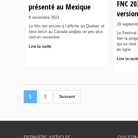
FNC 20
présenté au Mexique
version
8 novembre 2021
29 septemb
Le film est encore à l’affiche au Québec et
sera lancé au Canada anglais un peu plus
Le Festival
tard en novembre.
hier la pro
qui se tient
Lire la suite
en ligne.
Lire la suit
1
2
Suivant
DERNIERS ARTICLES
QUI SO