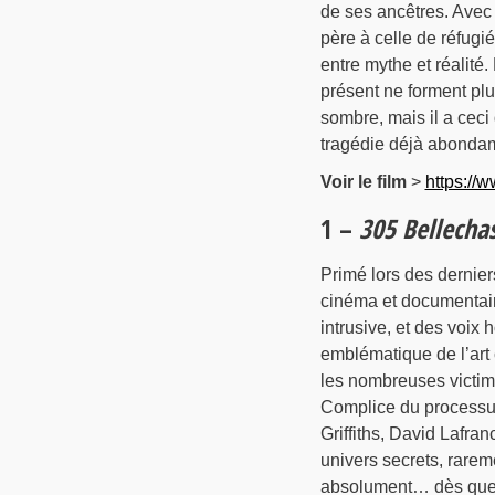
de ses ancêtres. Avec 
père à celle de réfugié
entre mythe et réalité.
présent ne forment pl
sombre, mais il a ceci 
tragédie déjà abondamm
Voir le film
>
https:/
1 –
305 Bellecha
Primé lors des derni
cinéma et documentair
intrusive, et des voix 
emblématique de l’art
les nombreuses victim
Complice du processus 
Griffiths, David Lafr
univers secrets, rarem
absolument… dès que le