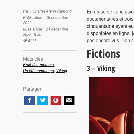
Par : Charles-Henri Ramond
En guise de conclusion
Publication : 26 décembre
documentaires et trois
2022
cinquantaine ayant eu 
Mise à jour : 24 décembre
disponibles en ligne, 
2022, 5:30
pas encore vus. Bon 
4111
Fictions
Mots clés
,
Bruit des moteurs
3 – Viking
,
Un été comme ça
Viking
Partager: