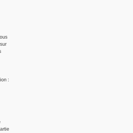
nous
 sur
s
ion :
e
artie