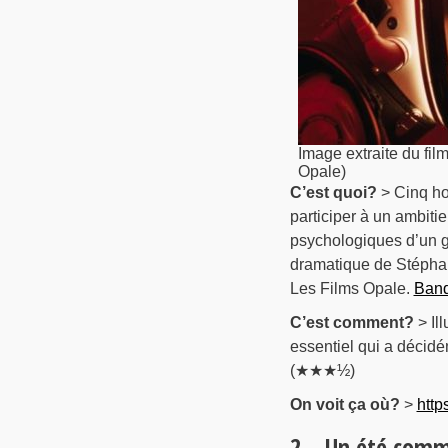
Image extraite du fil
Opale)
C’est quoi?
> Cinq ho
participer à un ambiti
psychologiques d’un g
dramatique de Stéphan
Les Films Opale.
Band
C’est comment?
> Ill
essentiel qui a décid
(★★★½)
On voit ça où?
>
http
2 – Un été comm