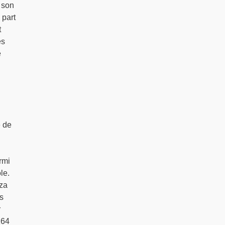
 son
 part
t
ès
e
e de
rmi
le.
iza
s
r
264