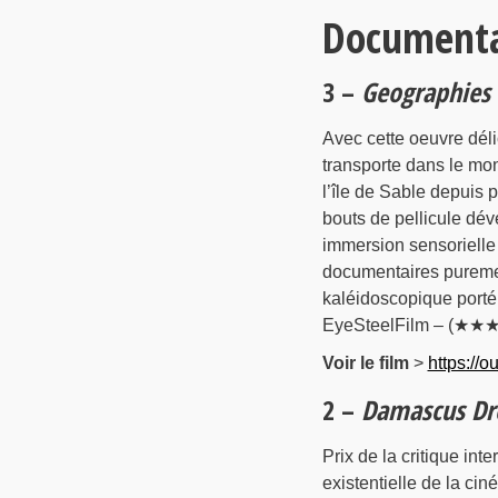
Documenta
3 –
Geographies 
Avec cette oeuvre déli
transporte dans le mon
l’île de Sable depuis 
bouts de pellicule dév
immersion sensorielle 
documentaires purement
kaléidoscopique porté 
EyeSteelFilm – (★★
Voir le film
>
https://o
2 –
Damascus D
Prix de la critique in
existentielle de la cin