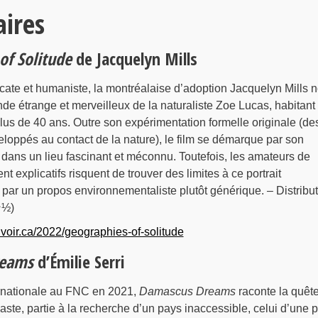
ires
of Solitude
de Jacquelyn Mills
cate et humaniste, la montréalaise d’adoption Jacquelyn Mills 
de étrange et merveilleux de la naturaliste Zoe Lucas, habitant
plus de 40 ans. Outre son expérimentation formelle originale (de
eloppés au contact de la nature), le film se démarque par son
dans un lieu fascinant et méconnu. Toutefois, les amateurs de
 explicatifs risquent de trouver des limites à ce portrait
par un propos environnementaliste plutôt générique. – Distribut
★½)
uvoir.ca/2022/geographies-of-solitude
reams
d’Émilie Serri
ternationale au FNC en 2021,
Damascus Dreams
raconte la quêt
éaste, partie à la recherche d’un pays inaccessible, celui d’une p