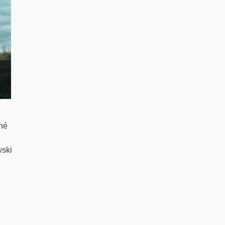
nné
wski