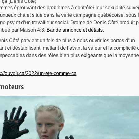
 ça (Denis Côté)
emmes éprouvant des problèmes à contrôler leur sexualité suive
luxueux chalet situé dans la verte campagne québécoise, sous 
une psy et d’un travailleur social. Drame de Denis Côté produit p
tribué par Maison 4:3.
Bande annonce et détails
.
nis Côté parvient un fois de plus à nous ouvrir les portes d’un
nt et déstabilisant, mettant de l’avant la valeur et la complicité 
mpeccables dans des rôles bien plus exigeants que la moyenne
s://ouvoir.ca/2022/un-ete-comme-ca
 moteurs