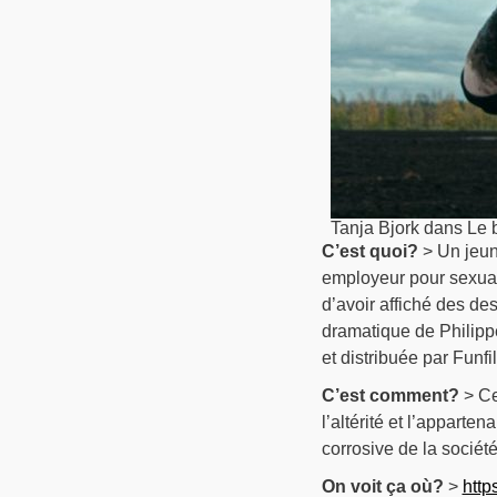
Tanja Bjork dans Le b
C’est quoi?
> Un jeun
employeur pour sexuali
d’avoir affiché des de
dramatique de Philipp
et distribuée par Funfi
C’est comment?
> Ce
l’altérité et l’appart
corrosive de la socié
On voit ça où?
>
http