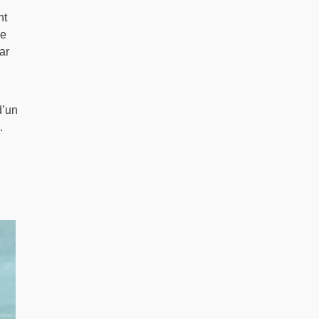
nt
le
ar
d’un
.