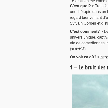
Extrait Un été comme
C’est quoi?
> Trois f
une thérapie dans un 
regard bienveillant d’
Sylvain Corbeil et dis
C’est comment?
> De
univers unique, captiva
trio de comédiennes i
(★★★½)
On voit ça où?
>
http
1 – Le bruit des