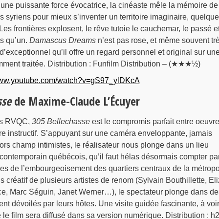
une puissante force évocatrice, la cinéaste mêle la mémoire de
s syriens pour mieux s’inventer un territoire imaginaire, quelque
 Les frontières explosent, le rêve tutoie le cauchemar, le passé e
us qu’un.
Damascus Dreams
n’est pas rose, et même souvent tr
d’exceptionnel qu’il offre un regard personnel et original sur un
ent traitée. Distribution : Funfilm Distribution – (★★★½)
/www.youtube.com/watch?v=gS97_ylDKcA
sse
de Maxime-Claude L’Écuyer
ers RVQC,
305 Bellechasse
est le compromis parfait entre oeuvr
e instructif. S’appuyant sur une caméra enveloppante, jamais
hors champ intimistes, le réalisateur nous plonge dans un lieu
 contemporain québécois, qu’il faut hélas désormais compter pa
es de l’embourgeoisement des quartiers centraux de la métropo
créatif de plusieurs artistes de renom (Sylvain Bouthillette, El
ance, Marc Séguin, Janet Werner…), le spectateur plonge dans de
ent dévoilés par leurs hôtes. Une visite guidée fascinante, à voi
 film sera diffusé dans sa version numérique. Distribution : h