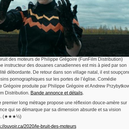
ruit des moteurs de Philippe Grégoire (FunFilm Distribution)
e instructeur des douanes canadiennes est mis à pied par son
té débordante. De retour dans son village natal, il est soupço
ssins pornographiques sur les portes de l’église. Comédie
e Grégoire produite par Philippe Grégoire et Andrew Przybytko
lm Distribution.
Bande annonce et détails
.
 premier long métrage propose une réflexion douce-amère sur
enance qui se démarque par sa dimension absurde et sa vision
té. (★★★½)
s://ouvoir.ca/2020/le-bruit-des-moteurs