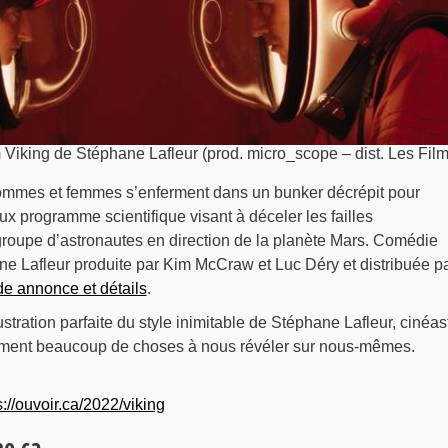
m Viking de Stéphane Lafleur (prod. micro_scope – dist. Les Fil
mmes et femmes s’enferment dans un bunker décrépit pour
eux programme scientifique visant à déceler les failles
roupe d’astronautes en direction de la planète Mars. Comédie
e Lafleur produite par Kim McCraw et Luc Déry et distribuée p
e annonce et détails
.
ustration parfaite du style inimitable de Stéphane Lafleur, cinéas
ément beaucoup de choses à nous révéler sur nous-mêmes.
s://ouvoir.ca/2022/viking
e ça