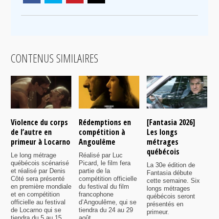
CONTENUS SIMILAIRES
Violence du corps
Rédemptions en
[Fantasia 2026]
L
de l’autre en
compétition à
Les longs
p
primeur à Locarno
Angoulême
métrages
c
québécois
F
Le long métrage
Réalisé par Luc
québécois scénarisé
Picard, le film fera
La 30e édition de
A
et réalisé par Denis
partie de la
Fantasia débute
p
Côté sera présenté
compétition officielle
cette semaine. Six
p
en première mondiale
du festival du film
longs métrages
F
et en compétition
francophone
québécois seront
S
officielle au festival
d’Angoulême, qui se
présentés en
s
de Locarno qui se
tiendra du 24 au 29
primeur.
p
tiendra du 5 au 15
août.