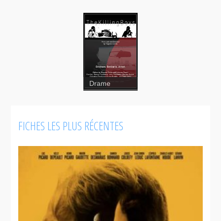
Drame
The Killing
FICHES LES PLUS RÉCENTES
boys