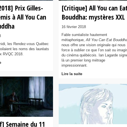
018] Prix Gilles-
[Critique] All You can Ea
emis à All You Can
Bouddha: mystères XXL
uddha
16 février 2018
Fable surréaliste hautement
8
métaphorique,
All You Can Eat Bouddh
midi, les Rendez-vous Québec
nous offre une vision originale qui nous
ilaient les noms des lauréats
force à oublier ce que l’on sait ou imagi
rix RVQC 2018.
du cinéma québécois. Ian Lagarde sign
là un premier long métrage
e
impressionnant.
Lire la suite
ef] Semaine du 11