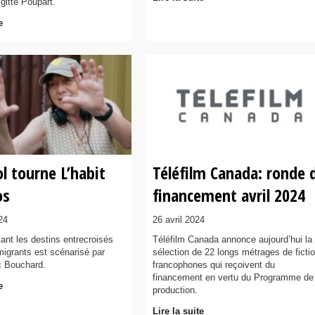
gitte Poupart.
e
l tourne L’habit
Téléfilm Canada: ronde 
os
financement avril 2024
024
26 avril 2024
tant les destins entrecroisés
Téléfilm Canada annonce aujourd’hui la
igrants est scénarisé par
sélection de 22 longs métrages de ficti
c Bouchard.
francophones qui reçoivent du
financement en vertu du Programme de
e
production.
Lire la suite