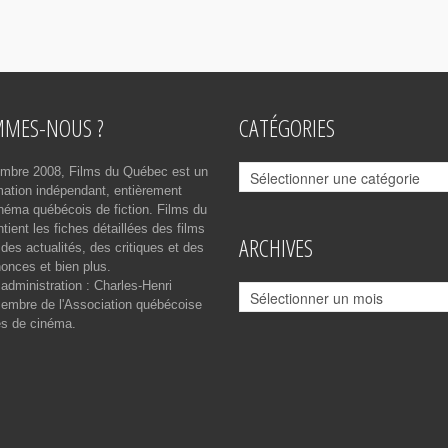
MMES-NOUS ?
CATÉGORIES
Catégories
mbre 2008, Films du Québec est un
rmation indépendant, entièrement
néma québécois de fiction. Films du
ient les fiches détaillées des films
ARCHIVES
des actualités, des critiques et des
onces et bien plus.
 administration : Charles-Henri
Archives
mbre de l'Association québécoise
es de cinéma.