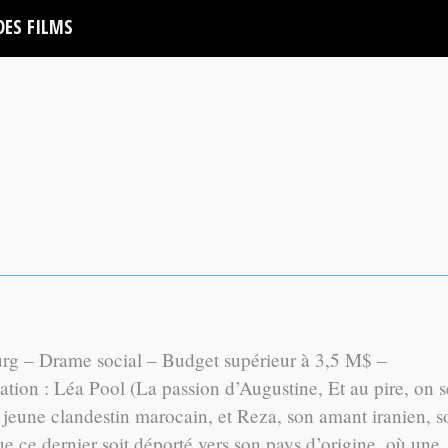
DES FILMS
 – Drame social – Budget supérieur à 3,5 M$ –
tion : Léa Pool (La passion d’Augustine, Et au pire, on s
 jeune clandestin marocain, et Reza, son amant iranien, s
que ce dernier soit déporté vers son pays d’origine, où une