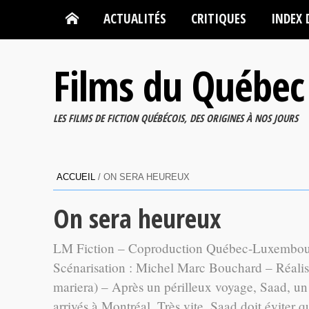
ACTUALITÉS
CRITIQUES
INDEX 
Films du Québec
LES FILMS DE FICTION QUÉBÉCOIS, DES ORIGINES À NOS JOURS
ACCUEIL
/
ON SERA HEUREUX
On sera heureux
LM Fiction – Coproduction Québec-Luxembourg
Scénarisation : Michel Marc Bouchard – Réalisa
mariera) – Après un périlleux voyage, Saad, un
arrivés à Montréal. Très vite, Saad doit éviter 