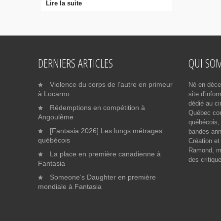
Lire la suite
DERNIERS ARTICLES
QUI SO
Violence du corps de l’autre en primeur
Né en déce
à Locarno
site d'info
dédié au ci
Rédemptions en compétition à
Québec cont
Angoulême
québécois, 
[Fantasia 2026] Les longs métrages
bandes ann
québécois
Création et
Ramond, me
La place en première canadienne à
des critiqu
Fantasia
Someone’s Daughter en première
mondiale à Fantasia