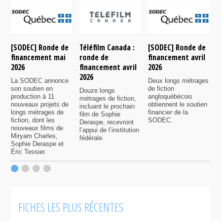
[SODEC] Ronde de
Téléfilm Canada :
[SODEC] Ronde de
T
financement mai
ronde de
financement avril
r
2026
financement avril
2026
f
2026
n
La SODEC annonce
Deux longs métrages
son soutien en
de fiction
Douze longs
P
production à 11
angloquébécois
métrages de fiction,
6
nouveaux projets de
obtiennent le soutien
incluant le prochain
s
longs métrages de
financier de la
film de Sophie
7
fiction, dont les
SODEC.
Deraspe, recevront
p
nouveaux films de
l’appui de l’institution
f
Miryam Charles,
fédérale.
Sophie Deraspe et
Éric Tessier.
FICHES LES PLUS RÉCENTES