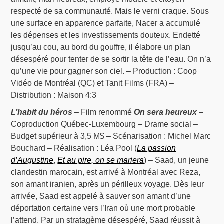
respecté de sa communauté. Mais le verni craque. Sous
une surface en apparence parfaite, Nacer a accumulé
les dépenses et les investissements douteux. Endetté
jusqu’au cou, au bord du gouffre, il élabore un plan
désespéré pour tenter de se sortir la tête de l’eau. On n’a
qu’une vie pour gagner son ciel. – Production : Coop
Vidéo de Montréal (QC) et Tanit Films (FRA) –
Distribution : Maison 4:3
L’habit du héros
– Film renommé
On sera heureux
–
Coproduction Québec-Luxembourg – Drame social –
Budget supérieur à 3,5 M$ – Scénarisation : Michel Marc
Bouchard – Réalisation : Léa Pool (
La passion
d’Augustine
,
Et au pire, on se mariera
) – Saad, un jeune
clandestin marocain, est arrivé à Montréal avec Reza,
son amant iranien, après un périlleux voyage. Dès leur
arrivée, Saad est appelé à sauver son amant d’une
déportation certaine vers l’Iran où une mort probable
l’attend. Par un stratagème désespéré, Saad réussit à