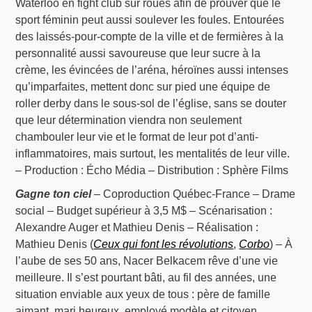
Waterloo en fight club sur roues afin de prouver que le
sport féminin peut aussi soulever les foules. Entourées
des laissés-pour-compte de la ville et de fermières à la
personnalité aussi savoureuse que leur sucre à la
crème, les évincées de l’aréna, héroïnes aussi intenses
qu’imparfaites, mettent donc sur pied une équipe de
roller derby dans le sous-sol de l’église, sans se douter
que leur détermination viendra non seulement
chambouler leur vie et le format de leur pot d’anti-
inflammatoires, mais surtout, les mentalités de leur ville.
– Production : Écho Média – Distribution : Sphère Films
Gagne ton ciel
– Coproduction Québec-France – Drame
social – Budget supérieur à 3,5 M$ – Scénarisation :
Alexandre Auger et Mathieu Denis – Réalisation :
Mathieu Denis (
Ceux qui font les révolutions
,
Corbo
) – À
l’aube de ses 50 ans, Nacer Belkacem rêve d’une vie
meilleure. Il s’est pourtant bâti, au fil des années, une
situation enviable aux yeux de tous : père de famille
aimant, mari heureux, employé modèle et citoyen