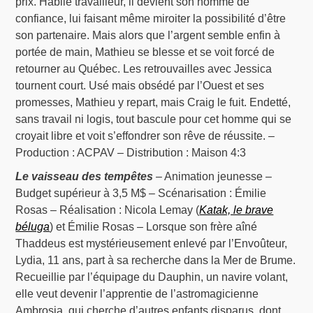
prix. Habile travailleur, il devient son homme de
confiance, lui faisant même miroiter la possibilité d’être
son partenaire. Mais alors que l’argent semble enfin à
portée de main, Mathieu se blesse et se voit forcé de
retourner au Québec. Les retrouvailles avec Jessica
tournent court. Usé mais obsédé par l’Ouest et ses
promesses, Mathieu y repart, mais Craig le fuit. Endetté,
sans travail ni logis, tout bascule pour cet homme qui se
croyait libre et voit s’effondrer son rêve de réussite. –
Production : ACPAV – Distribution : Maison 4:3
Le vaisseau des tempêtes
– Animation jeunesse –
Budget supérieur à 3,5 M$ – Scénarisation : Émilie
Rosas – Réalisation : Nicola Lemay (
Katak, le brave
béluga
) et Émilie Rosas – Lorsque son frère aîné
Thaddeus est mystérieusement enlevé par l’Envoûteur,
Lydia, 11 ans, part à sa recherche dans la Mer de Brume.
Recueillie par l’équipage du Dauphin, un navire volant,
elle veut devenir l’apprentie de l’astromagicienne
Ambrosia, qui cherche d’autres enfants disparus, dont