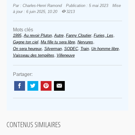
Par : Charles-Henri Ramond
Publication : 5 mai 2023
Mise
à jour : 6 juin 2025, 10:20
3213
Mots clés
,
,
,
,
,
1995
Au revoir Pluton
Autre
Fanny Cloutier
Furies, Les
,
,
,
Gagne ton ciel
Ma fille tu sera libre
Nervures
,
,
,
,
,
On sera heureux
Silverman
SODEC
Train
Un homme libre
,
Vaisseau des tempêtes
Villeneuve
Partager:
CONTENUS SIMILAIRES