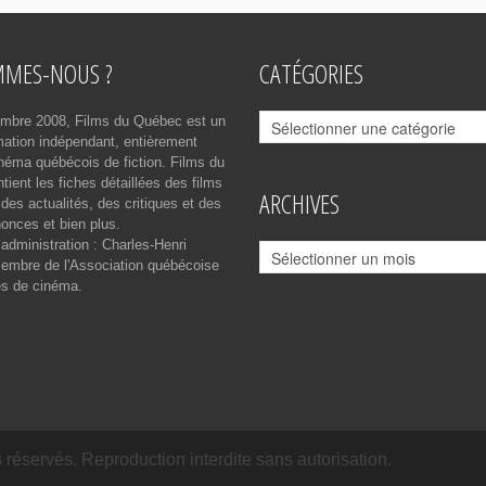
MMES-NOUS ?
CATÉGORIES
Catégories
mbre 2008, Films du Québec est un
rmation indépendant, entièrement
néma québécois de fiction. Films du
ient les fiches détaillées des films
ARCHIVES
des actualités, des critiques et des
onces et bien plus.
 administration : Charles-Henri
Archives
mbre de l'Association québécoise
es de cinéma.
réservés. Reproduction interdite sans autorisation.