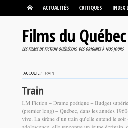
ACTUALITÉS
CRITIQUES
INDEX 
Films du Québec
LES FILMS DE FICTION QUÉBÉCOIS, DES ORIGINES À NOS JOURS
ACCUEIL
/
TRAIN
Train
LM Fiction – Drame poétique – Budget supérieur
(premier long) – Québec, dans les années 1960-
vive. La sirène d’un train qu’elle entend le soir
adolescence, elle rencontre un jeune écrivain, q