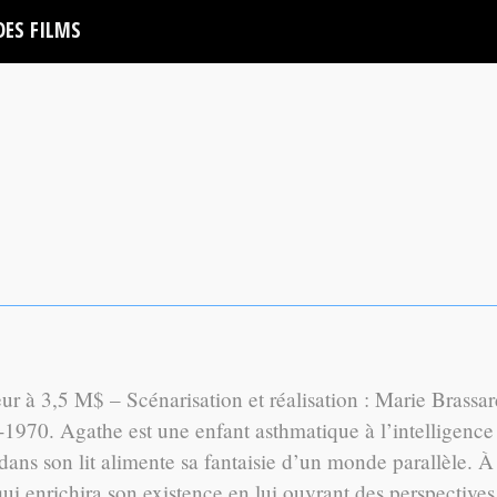
DES FILMS
 à 3,5 M$ – Scénarisation et réalisation : Marie Brassar
1970. Agathe est une enfant asthmatique à l’intelligence
 dans son lit alimente sa fantaisie d’un monde parallèle. À
ui enrichira son existence en lui ouvrant des perspectives