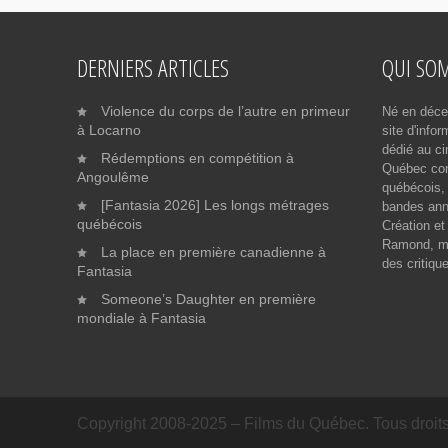
DERNIERS ARTICLES
QUI SO
Violence du corps de l’autre en primeur
Né en déce
à Locarno
site d'info
dédié au ci
Rédemptions en compétition à
Québec cont
Angoulême
québécois, 
[Fantasia 2026] Les longs métrages
bandes ann
québécois
Création et
Ramond, me
La place en première canadienne à
des critiqu
Fantasia
Someone’s Daughter en première
mondiale à Fantasia
Copyright 2008-2025 – Films du Québec. Tous droits 