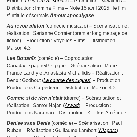
Émond
(Lucy Grizzli Sophie
) – Production : Metafilms –
Distribution : Immina Films – Note 15 avril 2025 : le film
s’intitule désormais
Amour apocalypse
.
Au revoir pluton
(comédie musicale) – Scénarisation et
réalisation : Sarianne Cormier (premier long métrage de
fiction) – Production : Voyelles Films – Distribution :
Maison 4:3
Les Bottanïx
(comédie) – Coproduction
Canada/Espagne/Belgique – Scénarisation : Marie-
France Landry et Anastasia Michailidis – Réalisation :
Benoit Godbout (
La course des tuques
) – Production :
Productions Carpediem – Distribution : Maison 4:3
Comme si de rien n’était
(drame) – Scénarisation et
réalisation : Samer Najari (
Arwad
) – Production :
Productions Karaman – Distribution : K-Films Amérique
Denise sans Denis
(comédie) – Scénarisation : Paul
Ruban – Réalisation : Guillaume Lambert (
Niagara
) –