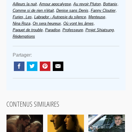
,
,
,
,
Ailleurs la nuit
Amour apocalypse
Au revoir Pluton
Bottanix
,
,
,
Comme si de rien n'était
Denise sans Denis
Fanny Cloutier
,
,
,
Furies, Les
Labrador - Autopsie du silence
Menteuse
,
,
,
Nina Roza
On sera heureux
Où vont les âmes
,
,
,
,
Paquet de trouble
Paradise
Professeure
Projet Shiatsung
Rédemptions
Partager:
CONTENUS SIMILAIRES