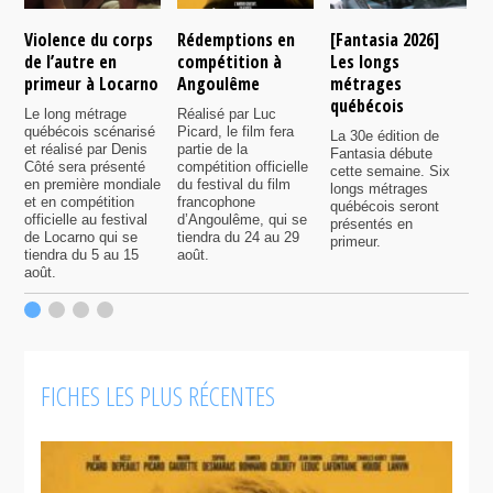
Violence du corps
Rédemptions en
[Fantasia 2026]
L
de l’autre en
compétition à
Les longs
p
primeur à Locarno
Angoulême
métrages
c
québécois
F
Le long métrage
Réalisé par Luc
québécois scénarisé
Picard, le film fera
La 30e édition de
A
et réalisé par Denis
partie de la
Fantasia débute
p
Côté sera présenté
compétition officielle
cette semaine. Six
p
en première mondiale
du festival du film
longs métrages
F
et en compétition
francophone
québécois seront
S
officielle au festival
d’Angoulême, qui se
présentés en
s
de Locarno qui se
tiendra du 24 au 29
primeur.
p
tiendra du 5 au 15
août.
q
août.
p
c
F
FICHES LES PLUS RÉCENTES