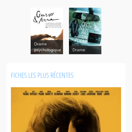
Drame
psychologique
Drame
Gurov &
Anna
FICHES LES PLUS RÉCENTES
Ceci
n'est pas un
polar