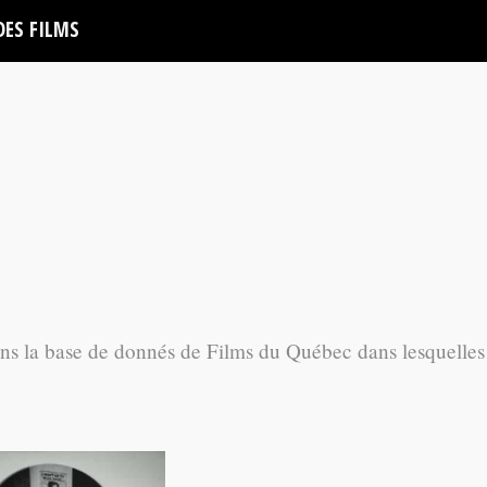
DES FILMS
ans la base de donnés de Films du Québec dans lesquelles