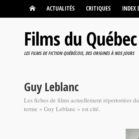
ACTUALITÉS
CRITIQUES
INDEX 
Films du Québec
LES FILMS DE FICTION QUÉBÉCOIS, DES ORIGINES À NOS JOURS
Guy Leblanc
Les fiches de films actuellement répertoriées d
terme « Guy Leblanc » est cité.