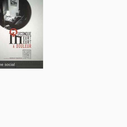
onque meurt, meurt
uleur
e social