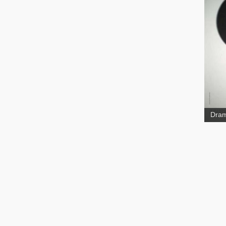
Quic
à do
Dram