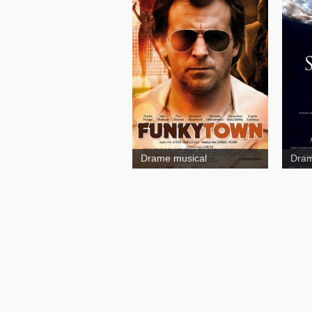
Funkytown
Drame musical
Dram