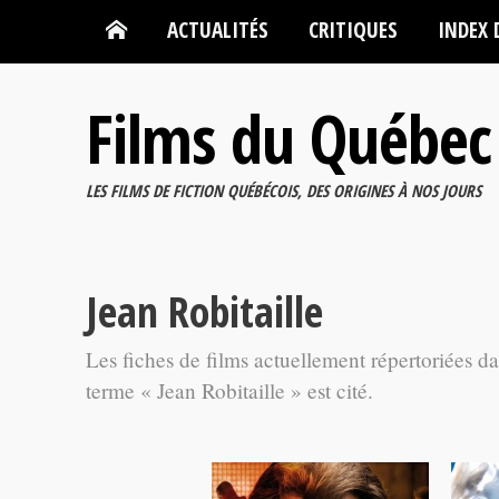
ACTUALITÉS
CRITIQUES
INDEX 
Films du Québec
LES FILMS DE FICTION QUÉBÉCOIS, DES ORIGINES À NOS JOURS
Jean Robitaille
Les fiches de films actuellement répertoriées d
terme « Jean Robitaille » est cité.