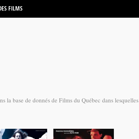
DES FILMS
ans la base de donnés de Films du Québec dans lesquelles