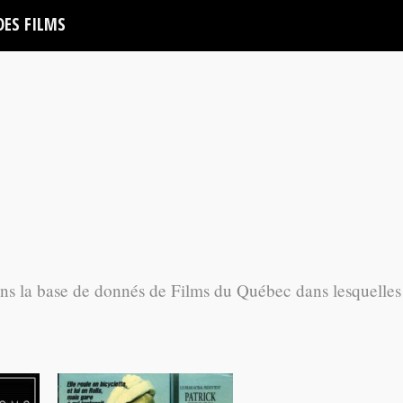
DES FILMS
ans la base de donnés de Films du Québec dans lesquelles