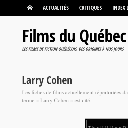
ACTUALITÉS
CRITIQUES
INDEX 
Films du Québec
LES FILMS DE FICTION QUÉBÉCOIS, DES ORIGINES À NOS JOURS
Larry Cohen
Les fiches de films actuellement répertoriées d
terme « Larry Cohen » est cité.