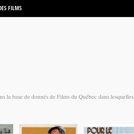
DES FILMS
ans la base de donnés de Films du Québec dans lesquelles