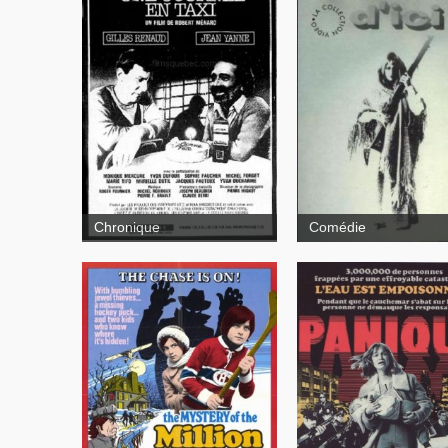
Une journée
en taxi
La vraie
nature de Bernadette
Chronique
Comédie
Panique
The Mystery of the Million