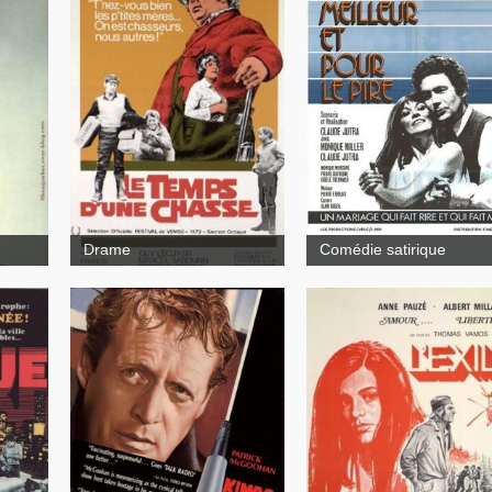
Le Temps d'une chasse
Un
mariage qui fait rire et q
fait mal
Drame
Comédie satirique
L'exil