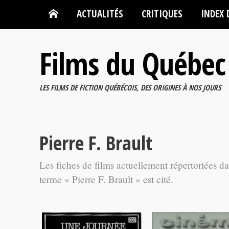
ACTUALITÉS
CRITIQUES
INDEX 
Films du Québec
LES FILMS DE FICTION QUÉBÉCOIS, DES ORIGINES À NOS JOURS
Pierre F. Brault
Les fiches de films actuellement répertoriées d
terme « Pierre F. Brault » est cité.