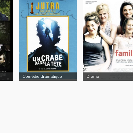
Un crabe
dans la tête
Familia
Comédie dramatique
Drame