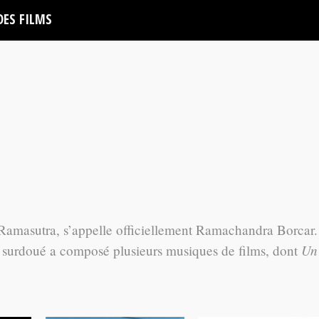
DES FILMS
Ramasutra, s’appelle officiellement Ramachandra Borcar
Un
et surdoué a composé plusieurs musiques de films, dont