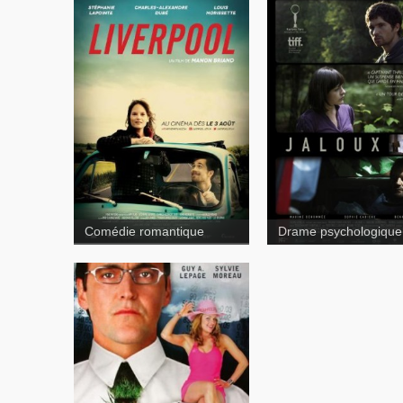
Comédie romantique
Drame psychologique
Suspense
Un gars une
fille
Camping sauvage