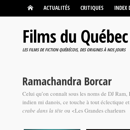
ACTUALITÉS
CRITIQUES
INDEX 
Films du Québec
LES FILMS DE FICTION QUÉBÉCOIS, DES ORIGINES À NOS JOURS
Ramachandra Borcar
Celui qu’on connaît sous les noms de DJ Ram, 
indien mi danois, ce touche à tout éclectique 
crabe dans la tête
ou <Les Grandes charleurs