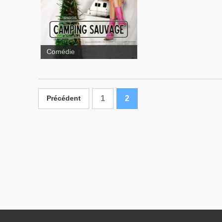
Comédie
1
2
Précédent