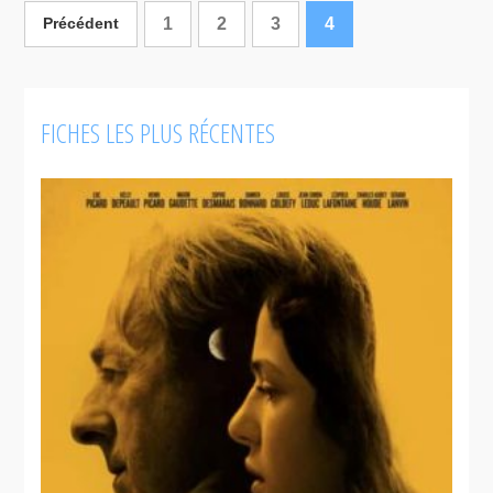
1
2
3
4
Précédent
Matins
infidèles
FICHES LES PLUS RÉCENTES
Jacques et
Novembre
La
Femme qui
La
boit
Neuvaine