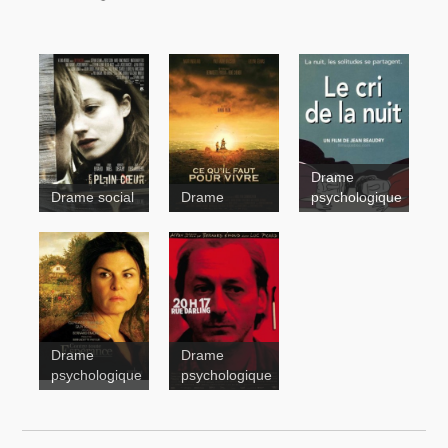
Drame
Drame social
Drame
psychologique
En plein
coeur
Ce
qu'il faut
pour vivre
Drame
Drame
Le
psychologique
psychologique
cri de la nuit
20h17, rue
Darling
Contre toute
espérance