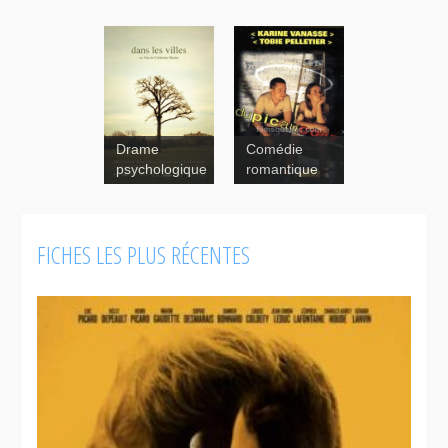
Drame
Comédie
Du pic au
psychologique
romantique
coeur
FICHES LES PLUS RÉCENTES
"Mariages"