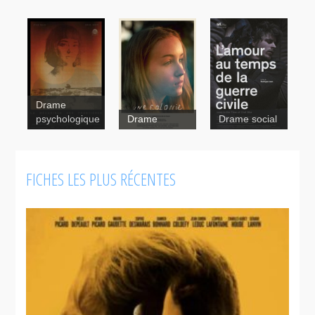
Drame
psychologique
Drame
Drame social
L'amour au
FICHES LES PLUS RÉCENTES
temps de la
guerre civile
Une colonie
Destierros
Ressources