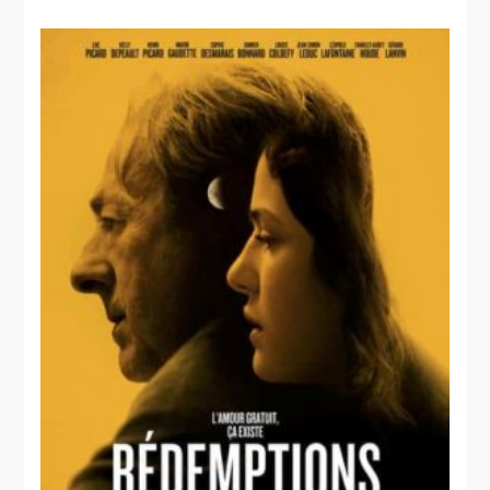
Des gars,
des filles et
un salaud