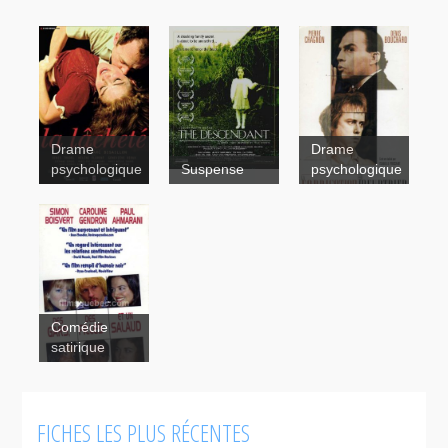
Drame
Drame
psychologique
Suspense
psychologique
La
Lâcheté
The
Descendant
La
Comédie
fabrication
satirique
d'un
meurtrier
FICHES LES PLUS RÉCENTES