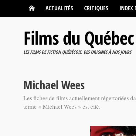
ACTUALITÉS
CRITIQUES
INDEX 
Films du Québec
LES FILMS DE FICTION QUÉBÉCOIS, DES ORIGINES À NOS JOURS
Michael Wees
Les fiches de films actuellement répertoriées d
terme « Michael Wees » est cité.