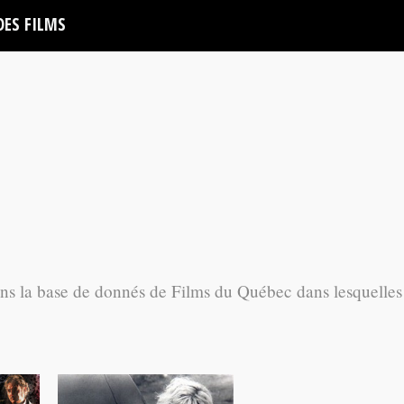
DES FILMS
ans la base de donnés de Films du Québec dans lesquelles