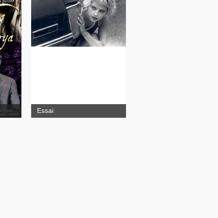
So faraway and blue
Essai