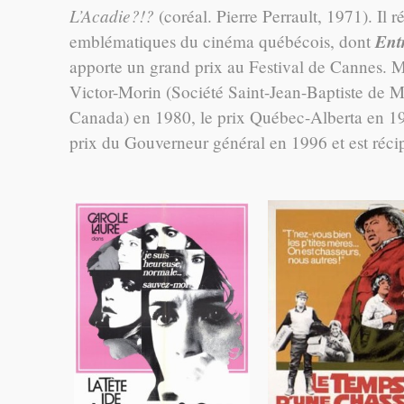
L’Acadie?!?
(coréal. Pierre Perrault, 1971). Il r
Ent
emblématiques du cinéma québécois, dont
apporte un grand prix au Festival de Cannes. M
Victor-Morin (Société Saint-Jean-Baptiste de M
Canada) en 1980, le prix Québec-Alberta en 198
prix du Gouverneur général en 1996 et est réc
Le Temps d'une cha
La Tête
de Normande St-Onge