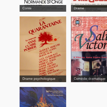
Conte
Drame
Salut Victor !
La
quarantaine
Drame psychologique
Comédie dramatique