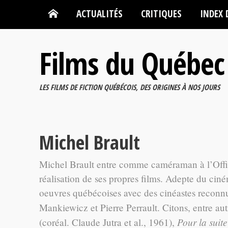
ACTUALITÉS
CRITIQUES
INDEX 
Films du Québec
LES FILMS DE FICTION QUÉBÉCOIS, DES ORIGINES À NOS JOURS
Michel Brault
Michel Brault entre comme caméraman à l’Office
réalisation de ses propres films. Adepte du ciném
oeuvres québécoises avec des cinéastes reconnus
Mankiewicz et Pierre Perrault. Citons, entre au
Pour la suit
(coréal. Claude Jutra et al., 1961),