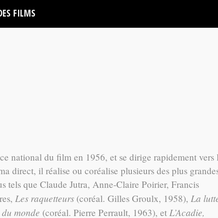
DES FILMS
 national du film en 1956, et se dirige rapidement vers 
a direct, il réalise ou coréalise plusieurs des plus grande
 tels que Claude Jutra, Anne-Claire Poirier, Francis
Les raquetteurs
La lutt
tres,
(coréal. Gilles Groulx, 1958),
e du monde
L’Acadie,
(coréal. Pierre Perrault, 1963), et