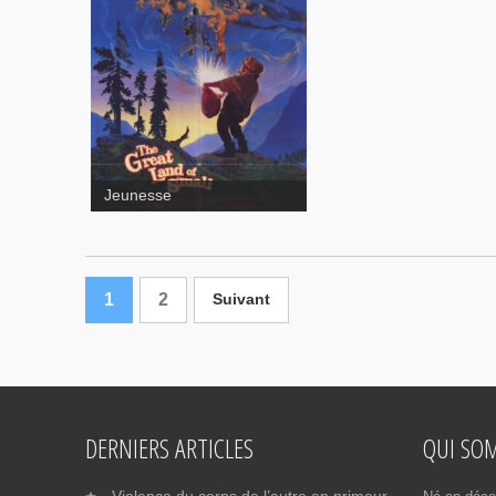
The Great Land of Small
Contes pour tous
Jeunesse
1
2
Suivant
DERNIERS ARTICLES
QUI SO