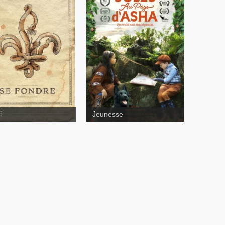
Nulle trace
tite fille qui aimait
 les allumettes
i
Jeunesse