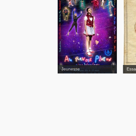
La pe
trop
Jeunesse
Essa