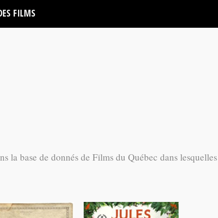
DES FILMS
ans la base de donnés de Films du Québec dans lesquelles