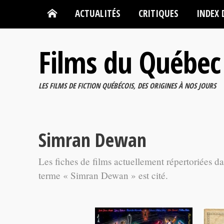
ACTUALITÉS
CRITIQUES
INDEX 
Films du Québec
LES FILMS DE FICTION QUÉBÉCOIS, DES ORIGINES À NOS JOURS
Simran Dewan
Les fiches de films actuellement répertoriées d
terme « Simran Dewan » est cité.